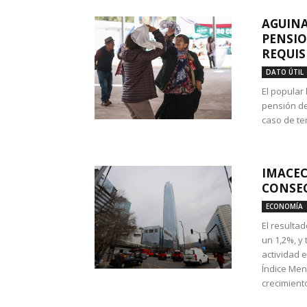
AGUINA
PENSIO
REQUIS
DATO ÚTIL
El popular
pensión de
caso de te
IMACEC
CONSEC
ECONOMÍA
El resulta
un 1,2%, y
actividad 
Índice Men
crecimiento