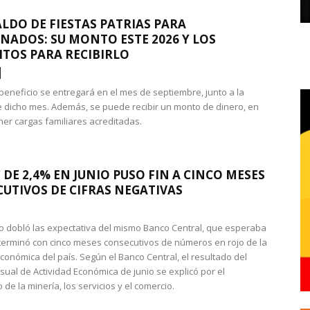
LDO DE FIESTAS PATRIAS PARA
NADOS: SU MONTO ESTE 2026 Y LOS
ITOS PARA RECIBIRLO
 beneficio se entregará en el mes de septiembre, junto a la
 dicho mes. Además, se puede recibir un monto de dinero, en
ner cargas familiares acreditadas.
 DE 2,4% EN JUNIO PUSO FIN A CINCO MESES
UTIVOS DE CIFRAS NEGATIVAS
do dobló las expectativa del mismo Banco Central, que esperaba
 terminó con cinco meses consecutivos de números en rojo de la
económica del país. Según el Banco Central, el resultado del
sual de Actividad Económica de junio se explicó por el
 de la minería, los servicios y el comercio.