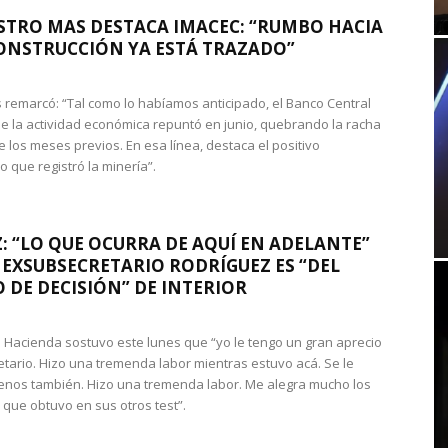
STRO MAS DESTACA IMACEC: “RUMBO HACIA
ONSTRUCCIÓN YA ESTÁ TRAZADO”
 remarcó: “Tal como lo habíamos anticipado, el Banco Central
e la actividad económica repuntó en junio, quebrando la racha
e los meses previos. En esa línea, destaca el positivo
que registró la minería”.
: “LO QUE OCURRA DE AQUÍ EN ADELANTE”
 EXSUBSECRETARIO RODRÍGUEZ ES “DEL
 DE DECISIÓN” DE INTERIOR
 de Hacienda sostuvo este lunes que “yo le tengo un gran aprecio
etario. Hizo una tremenda labor mientras estuvo acá. Se le
nos también. Hizo una tremenda labor. Me alegra mucho los
 que obtuvo en sus otros test”.