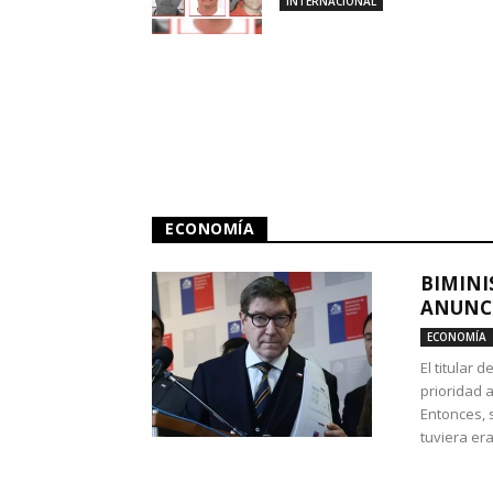
INTERNACIONAL
ECONOMÍA
BIMINI
ANUNCI
ECONOMÍA
El titular 
prioridad 
Entonces, 
tuviera era