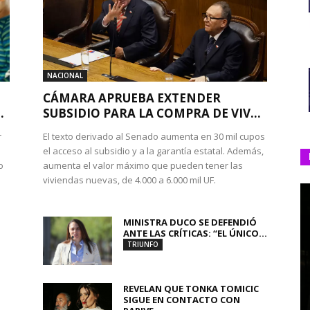
NACIONAL
CÁMARA APRUEBA EXTENDER
.
SUBSIDIO PARA LA COMPRA DE VIV...
r
El texto derivado al Senado aumenta en 30 mil cupos
el acceso al subsidio y a la garantía estatal. Además,
o
aumenta el valor máximo que pueden tener las
viviendas nuevas, de 4.000 a 6.000 mil UF.
MINISTRA DUCO SE DEFENDIÓ
ANTE LAS CRÍTICAS: “EL ÚNICO...
TRIUNFO
REVELAN QUE TONKA TOMICIC
SIGUE EN CONTACTO CON