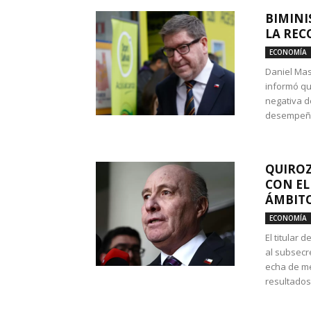
BIMINI
LA REC
ECONOMÍA
Daniel Mas
informó qu
negativa d
desempeño 
QUIROZ
CON EL
ÁMBITO
ECONOMÍA
El titular
al subsecr
echa de me
resultados