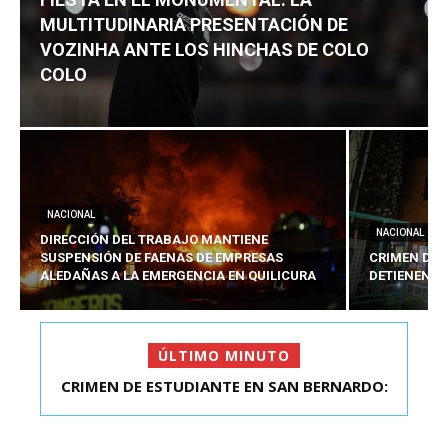
MULTITUDINARIA PRESENTACIÓN DE
VOZINHA ANTE LOS HINCHAS DE COLO
COLO
NACIONAL
NACIONAL
DIRECCIÓN DEL TRABAJO MANTIENE
SUSPENSIÓN DE FAENAS DE EMPRESAS
CRIMEN DE 
ALEDAÑAS A LA EMERGENCIA EN QUILICURA
DETIENEN A
ÚLTIMO MINUTO
FIESTA EN EL MONUMENTAL: LA
MULTITUDINARIA PRESENTACIÓ...