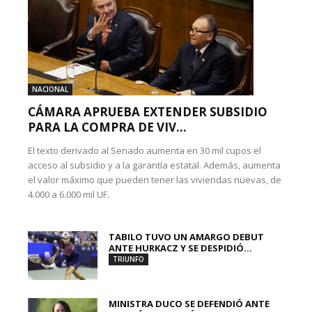
NACIONAL
CÁMARA APRUEBA EXTENDER SUBSIDIO
PARA LA COMPRA DE VIV...
El texto derivado al Senado aumenta en 30 mil cupos el
acceso al subsidio y a la garantía estatal. Además, aumenta
el valor máximo que pueden tener las viviendas nuevas, de
4.000 a 6.000 mil UF.
TABILO TUVO UN AMARGO DEBUT
ANTE HURKACZ Y SE DESPIDIÓ...
TRIUNFO
MINISTRA DUCO SE DEFENDIÓ ANTE