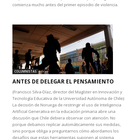
comienza mucho antes del primer episodio de violencia.
COLUMNISTAS
ANTES DE DELEGAR EL PENSAMIENTO
(Francisco Silva-Díaz, director del Magíster en Innovación y
Tecnología Educativa de la Universidad Autónoma de Chile):
La decisión de Noruega de restringir el uso de Inteligencia
Artificial Generativa en la educación primaria abre una
discusión que Chile debiera observar con atención. No
porque debamos replicar automáticamente sus medidas,
sino porque obliga a preguntarnos cómo abordamos los
desafíos que estas herramientas suponen al sistema