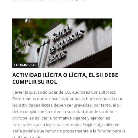
COLUMNISTAS
ACTIVIDAD ILÍCITA O LÍCITA, EL SII DEBE
CUMPLIR SU ROL
(Javier Jaque, socio Líder de CCL Auditores Consultores):
Recordemos que incluso los tribunales han reconocido que
las actividades ilícitas deben ser gravadas, por tanto, el SII
debe cumplir con su rol en la sociedad, donde su deber
principal es aplicar la normativa vigente y ejercer las
facultades que la ley le ha conferido. Exigirle algo distinto
sería pedirle que renuncie precisamente a la función para la
cual fue creado.