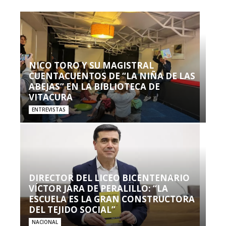
NICO TORO Y SU MAGISTRAL
CUENTACUENTOS DE “LA NIÑA DE LAS
ABEJAS” EN LA BIBLIOTECA DE
VITACURA
ENTREVISTAS
DIRECTOR DEL LICEO BICENTENARIO
VÍCTOR JARA DE PERALILLO: “LA
ESCUELA ES LA GRAN CONSTRUCTORA
DEL TEJIDO SOCIAL”
NACIONAL