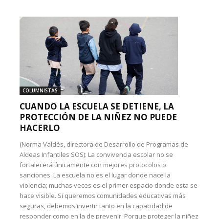
COLUMNISTAS
CUANDO LA ESCUELA SE DETIENE, LA
PROTECCIÓN DE LA NIÑEZ NO PUEDE
HACERLO
(Norma Valdés, directora de Desarrollo de Programas de
Aldeas Infantiles SOS): La convivencia escolar no se
fortalecerá únicamente con mejores protocolos o
sanciones. La escuela no es el lugar donde nace la
violencia; muchas veces es el primer espacio donde esta se
hace visible. Si queremos comunidades educativas más
seguras, debemos invertir tanto en la capacidad de
responder como en la de prevenir. Porque proteger la niñez