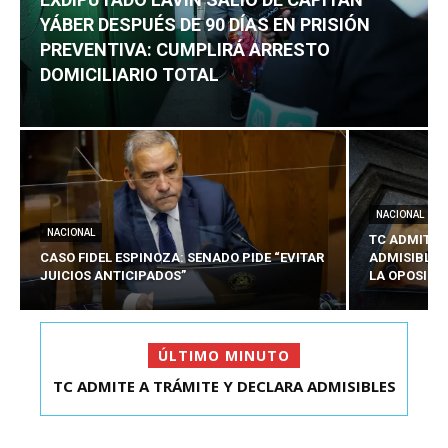
YÁBER DESPUÉS DE 90 DÍAS EN PRISIÓN
PREVENTIVA: CUMPLIRÁ ARRESTO
DOMICILIARIO TOTAL
NACIONAL
NACIONAL
TC ADMITE 
CASO FIDEL ESPINOZA: SENADO PIDE “EVITAR
ADMISIBLES
JUICIOS ANTICIPADOS”
LA OPOSICI
ÚLTIMO MINUTO
TC ADMITE A TRÁMITE Y DECLARA ADMISIBLES
EXDIPUTADO LAVÍN SALIÓ DE CAPITÁN YÁBER
LOS TRES REQU...
DESPUÉS DE 90 ...