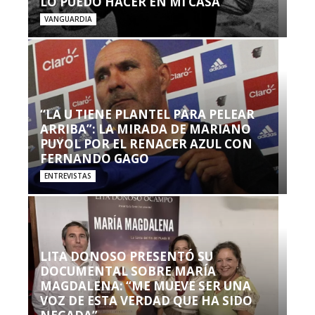
LO PUEDO HACER EN MI CASA’”
VANGUARDIA
“LA U TIENE PLANTEL PARA PELEAR
ARRIBA”: LA MIRADA DE MARIANO
PUYOL POR EL RENACER AZUL CON
FERNANDO GAGO
ENTREVISTAS
LITA DONOSO PRESENTÓ SU
DOCUMENTAL SOBRE MARÍA
MAGDALENA: “ME MUEVE SER UNA
VOZ DE ESTA VERDAD QUE HA SIDO