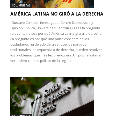
COLUMNISTAS
AMÉRICA LATINA NO GIRÓ A LA DERECHA
(Gustavo Campos, investigador Centro Democracia y
Opinión Pública, Universidad Central): Quizás la pregunta
relevante no sea por qué América Latina gira a la derecha.
La pregunta es por qué una parte creciente de los
ciudadanos ha dejado de creer que los partidos
tradicionales, de izquierda o de derecha, pueden resolver
los problemas que más les preocupan. Ahí podría estar el
verdadero cambio político de la región.