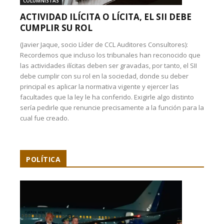
COLUMNISTAS
ACTIVIDAD ILÍCITA O LÍCITA, EL SII DEBE
CUMPLIR SU ROL
(Javier Jaque, socio Líder de CCL Auditores Consultores):
Recordemos que incluso los tribunales han reconocido que
las actividades ilícitas deben ser gravadas, por tanto, el SII
debe cumplir con su rol en la sociedad, donde su deber
principal es aplicar la normativa vigente y ejercer las
facultades que la ley le ha conferido. Exigirle algo distinto
sería pedirle que renuncie precisamente a la función para la
cual fue creado.
POLÍTICA