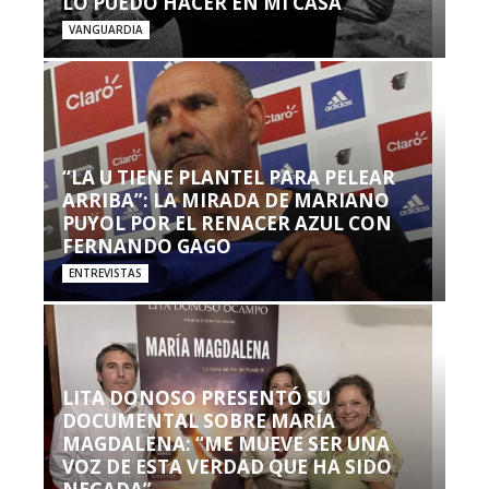
LO PUEDO HACER EN MI CASA’”
VANGUARDIA
“LA U TIENE PLANTEL PARA PELEAR
ARRIBA”: LA MIRADA DE MARIANO
PUYOL POR EL RENACER AZUL CON
FERNANDO GAGO
ENTREVISTAS
LITA DONOSO PRESENTÓ SU
DOCUMENTAL SOBRE MARÍA
MAGDALENA: “ME MUEVE SER UNA
VOZ DE ESTA VERDAD QUE HA SIDO