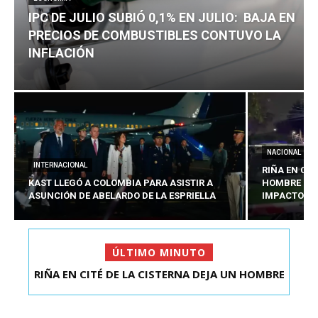
IPC DE JULIO SUBIÓ 0,1% EN JULIO: BAJA EN
PRECIOS DE COMBUSTIBLES CONTUVO LA
INFLACIÓN
NACIONAL
INTERNACIONAL
RIÑA EN CIT
KAST LLEGÓ A COLOMBIA PARA ASISTIR A
HOMBRE CO
ASUNCIÓN DE ABELARDO DE LA ESPRIELLA
IMPACTOS D
ÚLTIMO MINUTO
RIÑA EN CITÉ DE LA CISTERNA DEJA UN HOMBRE
IPC DE JULIO SUBIÓ 0,1% EN JULIO: BAJA EN
COLOMBIANO ...
PRECIOS DE ...