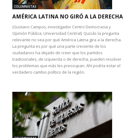
COLUMNISTAS
AMÉRICA LATINA NO GIRÓ A LA DERECHA
(Gustavo Campos, investigador Centro Democracia y
Opinión Pública, Universidad Central): Quizás la pregunta
relevante no sea por qué América Latina gira a la derecha.
La pregunta es por qué una parte creciente de los
ciudadanos ha dejado de creer que los partidos
tradicionales, de izquierda o de derecha, pueden resolver
los problemas que más les preocupan. Ahí podría estar el
verdadero cambio político de la región.