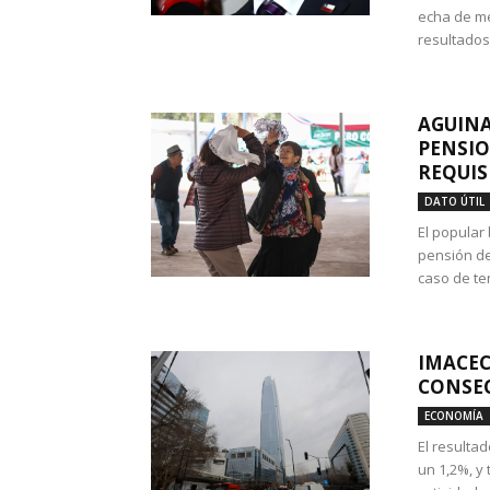
echa de me
resultados
AGUINA
PENSIO
REQUIS
DATO ÚTIL
El popular
pensión de
caso de te
IMACEC
CONSEC
ECONOMÍA
El resulta
un 1,2%, y