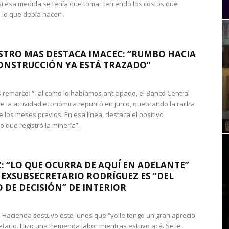
si esa medida se tenía que tomar teniendo los costos que
 lo que debía hacer”.
STRO MAS DESTACA IMACEC: “RUMBO HACIA
ONSTRUCCIÓN YA ESTÁ TRAZADO”
 remarcó: “Tal como lo habíamos anticipado, el Banco Central
e la actividad económica repuntó en junio, quebrando la racha
e los meses previos. En esa línea, destaca el positivo
que registró la minería”.
: “LO QUE OCURRA DE AQUÍ EN ADELANTE”
 EXSUBSECRETARIO RODRÍGUEZ ES “DEL
 DE DECISIÓN” DE INTERIOR
 de Hacienda sostuvo este lunes que “yo le tengo un gran aprecio
etario. Hizo una tremenda labor mientras estuvo acá. Se le