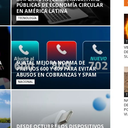
PÚBLICAS DE ECONOMÍA CIRCULAR
EN AMÉRICA LATINA
TECNOLOGÍA
T
VI
D
SU
A
SUBTEL MEJORA NORMA DE
PREFIJOS 600 Y 809 PARA EVITAR
ABUSOS EN COBRANZAS Y SPAM
NACIONAL
T
N
D
PO
VI.
DESDE OCTUBRE LOS DISPOSITIVOS