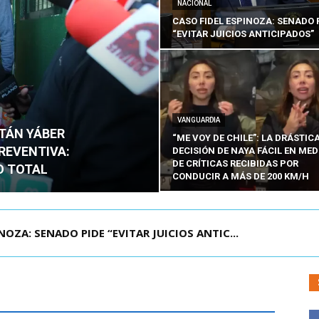
NACIONAL
CASO FIDEL ESPINOZA: SENADO 
“EVITAR JUICIOS ANTICIPADOS”
VANGUARDIA
ITÁN YÁBER
“ME VOY DE CHILE”: LA DRÁSTIC
PREVENTIVA:
DECISIÓN DE NAYA FÁCIL EN MED
DE CRÍTICAS RECIBIDAS POR
O TOTAL
CONDUCIR A MÁS DE 200 KM/H
ÁMITE Y DECLARA ADMISIBLES LOS TRES REQU...