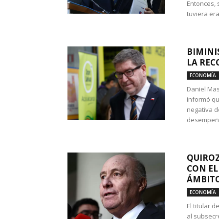
Entonces, 
tuviera era
BIMINI
LA REC
ECONOMÍA
Daniel Mas
informó qu
negativa d
desempeño 
QUIROZ
CON EL
ÁMBITO
ECONOMÍA
El titular
al subsecr