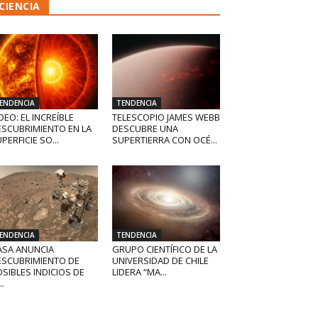
CIENCIA
ENDENCIA
TENDENCIA
DEO: EL INCREÍBLE
TELESCOPIO JAMES WEBB
ESCUBRIMIENTO EN LA
DESCUBRE UNA
PERFICIE SO...
SUPERTIERRA CON OCÉ...
ENDENCIA
TENDENCIA
ASA ANUNCIA
GRUPO CIENTÍFICO DE LA
ESCUBRIMIENTO DE
UNIVERSIDAD DE CHILE
SIBLES INDICIOS DE
LIDERA “MA...
..