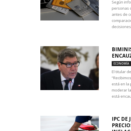
Según info
personas c
antes de co
comparació
decisione
BIMINI
ENCAUZ
ECONOMÍA
El titular 
“Recibimos
está en la
moderar la
está encau
IPC DE 
PRECIO