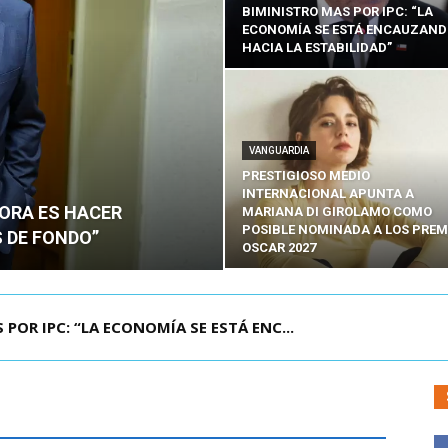
BIMINISTRO MAS POR IPC: “LA
ECONOMÍA SE ESTÁ ENCAUZAN
HACIA LA ESTABILIDAD”
VANGUARDIA
PRESTIGIOSO MEDIO
INTERNACIONAL APUNTA A
HORA ES HACER
MARIANA DI GIROLAMO COMO
POSIBLE NOMINADA A LOS PREM
 DE FONDO”
OSCAR 2027
UELA DE TAILANDIA DEJA AL MENOS NUEVE MU...