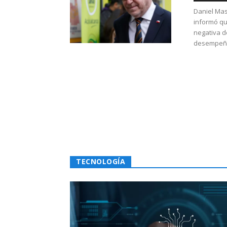
Daniel Mas
informó qu
negativa d
desempeño 
TECNOLOGÍA