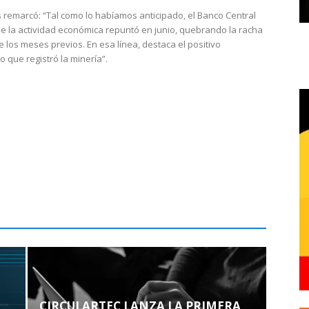
 remarcó: “Tal como lo habíamos anticipado, el Banco Central
e la actividad económica repuntó en junio, quebrando la racha
e los meses previos. En esa línea, destaca el positivo
que registró la minería”.
CIRCULARTEC LANZA LA PRIMERA