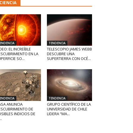
CIENCIA
ENDENCIA
TENDENCIA
DEO: EL INCREÍBLE
TELESCOPIO JAMES WEBB
ESCUBRIMIENTO EN LA
DESCUBRE UNA
PERFICIE SO...
SUPERTIERRA CON OCÉ...
ENDENCIA
TENDENCIA
ASA ANUNCIA
GRUPO CIENTÍFICO DE LA
ESCUBRIMIENTO DE
UNIVERSIDAD DE CHILE
SIBLES INDICIOS DE
LIDERA “MA...
..