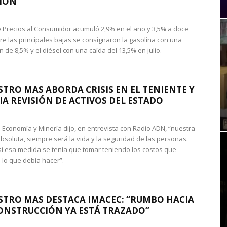
IÓN
de Precios al Consumidor acumuló 2,9% en el año y 3,5% a doce
re las principales bajas se consignaron la gasolina con una
 de 8,5% y el diésel con una caída del 13,5% en julio.
STRO MAS ABORDA CRISIS EN EL TENIENTE Y
A REVISIÓN DE ACTIVOS DEL ESTADO
de Economía y Minería dijo, en entrevista con Radio ADN, “nuestra
absoluta, siempre será la vida y la seguridad de las personas.
si esa medida se tenía que tomar teniendo los costos que
 lo que debía hacer”.
STRO MAS DESTACA IMACEC: “RUMBO HACIA
ONSTRUCCIÓN YA ESTÁ TRAZADO”