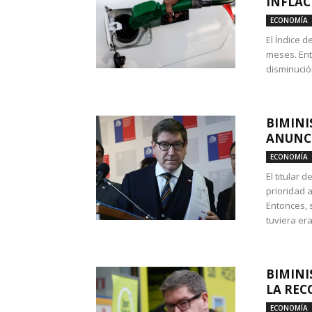
INFLAC
ECONOMÍA
El Índice 
meses. Ent
disminución
BIMINI
ANUNCI
ECONOMÍA
El titular 
prioridad 
Entonces, 
tuviera era
BIMINI
LA REC
ECONOMÍA