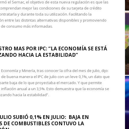
rmó el Sernac, el objetivo de esta nueva regulación es que las
omprendan mejor las condiciones de su tarjeta de crédito
ntratarla y durante toda su utilización. Facilitando la
n entre las distintas alternativas disponibles y promoviendo
s de consumo más informadas.
STRO MAS POR IPC: “LA ECONOMÍA SE ESTÁ
ANDO HACIA LA ESTABILIDAD”
de Economía y Minería, tras conocer la cifra del mes de julio, dijo:
 de buena manera el IPC de julio con un leve 0,1%, un dato que
 parte baja de lo que proyectaba el mercado. Y que permite
 inflación anual a un 3,5%. Esto demuestra que la economía se
zando hacia la estabilidad”.
JULIO SUBIÓ 0,1% EN JULIO: BAJA EN
S DE COMBUSTIBLES CONTUVO LA