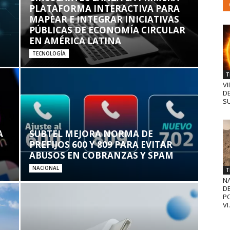
PLATAFORMA INTERACTIVA PARA
MAPEAR E INTEGRAR INICIATIVAS
PÚBLICAS DE ECONOMÍA CIRCULAR
EN AMÉRICA LATINA
TECNOLOGÍA
T
VI
D
SU
A
SUBTEL MEJORA NORMA DE
PREFIJOS 600 Y 809 PARA EVITAR
ABUSOS EN COBRANZAS Y SPAM
NACIONAL
T
N
D
PO
VI.