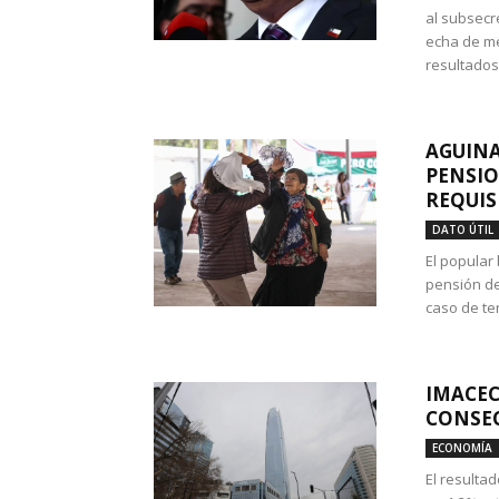
al subsecr
echa de me
resultados
AGUINA
PENSIO
REQUIS
DATO ÚTIL
El popular
pensión de
caso de te
IMACEC
CONSEC
ECONOMÍA
El resulta