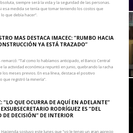
absoluta, siempre será la vida y la seguridad de las personas.
si esa medida se tenía que tomar teniendo los costos que
 lo que debía hacer”.
STRO MAS DESTACA IMACEC: “RUMBO HACIA
ONSTRUCCIÓN YA ESTÁ TRAZADO”
 remarcó: “Tal como lo habíamos anticipado, el Banco Central
e la actividad económica repuntó en junio, quebrando la racha
e los meses previos. En esa línea, destaca el positivo
que registró la minería”.
: “LO QUE OCURRA DE AQUÍ EN ADELANTE”
 EXSUBSECRETARIO RODRÍGUEZ ES “DEL
 DE DECISIÓN” DE INTERIOR
 de Hacienda sostuvo este lunes que “yo le tengo un gran aprecio