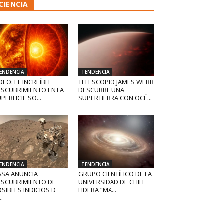
CIENCIA
ENDENCIA
TENDENCIA
DEO: EL INCREÍBLE
TELESCOPIO JAMES WEBB
ESCUBRIMIENTO EN LA
DESCUBRE UNA
PERFICIE SO...
SUPERTIERRA CON OCÉ...
ENDENCIA
TENDENCIA
ASA ANUNCIA
GRUPO CIENTÍFICO DE LA
ESCUBRIMIENTO DE
UNIVERSIDAD DE CHILE
SIBLES INDICIOS DE
LIDERA “MA...
..