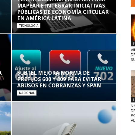
MAPEAR E INTEGRAR INICIATIVAS
PÚBLICAS DE ECONOMÍA CIRCULAR
EN AMÉRICA LATINA
TECNOLOGÍA
T
VI
D
SU
A
SUBTEL MEJORA NORMA DE
PREFIJOS 600 Y 809 PARA EVITAR
ABUSOS EN COBRANZAS Y SPAM
NACIONAL
T
N
D
PO
VI.