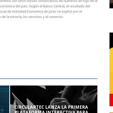
 terminó con cinco meses consecutivos de números en rojo de la
económica del país. Según el Banco Central, el resultado del
sual de Actividad Económica de junio se explicó por el
 de la minería, los servicios y el comercio.
CIRCULARTEC LANZA LA PRIMERA
PLATAFORMA INTERACTIVA PARA