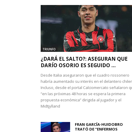
TRIUNFO
¿DARÁ EL SALTO?: ASEGURAN QUE
DARÍO OSORIO ES SEGUIDO ...
Desde Italia aseguraron que el cuadro rossonero
habría aumentado su interés en el delantero chile
Incluso, desde el portal Calciomercato señalaron 
“en las próximas 48 horas se espera la primera
propuesta económica” dirigida al jugador y el
Midtjylland
FRAN GARCÍA-HUIDOBRO
TRATÓ DE “ENFERMOS