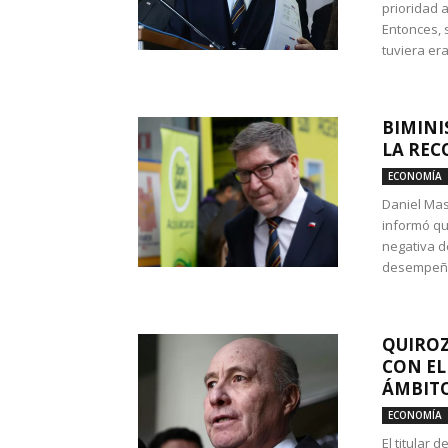
prioridad 
Entonces, 
tuviera era
BIMINI
LA REC
ECONOMÍA
Daniel Mas
informó qu
negativa d
desempeño 
QUIROZ
CON EL
ÁMBITO
ECONOMÍA
El titular