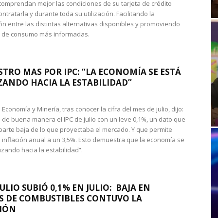
omprendan mejor las condiciones de su tarjeta de crédito
ntratarla y durante toda su utilización. Facilitando la
n entre las distintas alternativas disponibles y promoviendo
s de consumo más informadas.
STRO MAS POR IPC: “LA ECONOMÍA SE ESTÁ
ANDO HACIA LA ESTABILIDAD”
de Economía y Minería, tras conocer la cifra del mes de julio, dijo:
 de buena manera el IPC de julio con un leve 0,1%, un dato que
 parte baja de lo que proyectaba el mercado. Y que permite
 inflación anual a un 3,5%. Esto demuestra que la economía se
zando hacia la estabilidad”.
JULIO SUBIÓ 0,1% EN JULIO: BAJA EN
S DE COMBUSTIBLES CONTUVO LA
IÓN