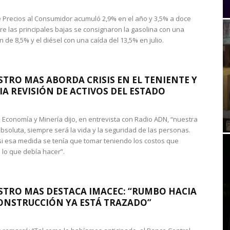
de Precios al Consumidor acumuló 2,9% en el año y 3,5% a doce
re las principales bajas se consignaron la gasolina con una
 de 8,5% y el diésel con una caída del 13,5% en julio.
STRO MAS ABORDA CRISIS EN EL TENIENTE Y
A REVISIÓN DE ACTIVOS DEL ESTADO
de Economía y Minería dijo, en entrevista con Radio ADN, “nuestra
absoluta, siempre será la vida y la seguridad de las personas.
si esa medida se tenía que tomar teniendo los costos que
 lo que debía hacer”.
STRO MAS DESTACA IMACEC: “RUMBO HACIA
ONSTRUCCIÓN YA ESTÁ TRAZADO”