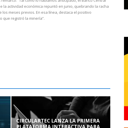
 remarcó: “Tal como lo habíamos anticipado, el Banco Central
e la actividad económica repuntó en junio, quebrando la racha
e los meses previos. En esa línea, destaca el positivo
que registró la minería”.
CIRCULARTEC LANZA LA PRIMERA
PLATAFORMA INTERACTIVA PARA