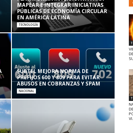
MAPEAR E INTEGRAR INICIATIVAS
PÚBLICAS DE ECONOMÍA CIRCULAR
EN AMÉRICA LATINA
TECNOLOGÍA
T
VI
D
SU
A
SUBTEL MEJORA NORMA DE
PREFIJOS 600 Y 809 PARA EVITAR
ABUSOS EN COBRANZAS Y SPAM
NACIONAL
T
N
D
PO
VI.