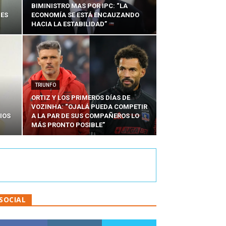
BIMINISTRO MAS POR IPC: “LA
NES
ECONOMÍA SE ESTÁ ENCAUZANDO
HACIA LA ESTABILIDAD”
TRIUNFO
ORTIZ Y LOS PRIMEROS DÍAS DE
VOZINHA: “OJALÁ PUEDA COMPETIR
IOS
A LA PAR DE SUS COMPAÑEROS LO
MÁS PRONTO POSIBLE”
SOCIAL