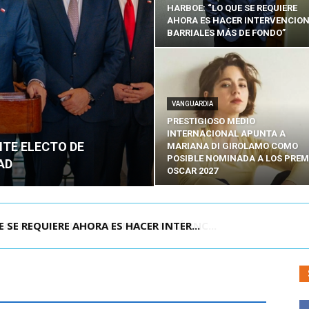
HARBOE: “LO QUE SE REQUIERE
AHORA ES HACER INTERVENCIO
BARRIALES MÁS DE FONDO”
VANGUARDIA
PRESTIGIOSO MEDIO
INTERNACIONAL APUNTA A
NTE ELECTO DE
MARIANA DI GIROLAMO COMO
POSIBLE NOMINADA A LOS PREM
AD
OSCAR 2027
POR IPC: “LA ECONOMÍA SE ESTÁ ENC...