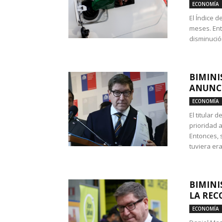
ECONOMÍA
El Índice 
meses. Ent
disminución
BIMINI
ANUNCI
ECONOMÍA
El titular 
prioridad 
Entonces, 
tuviera era
BIMINI
LA REC
ECONOMÍA