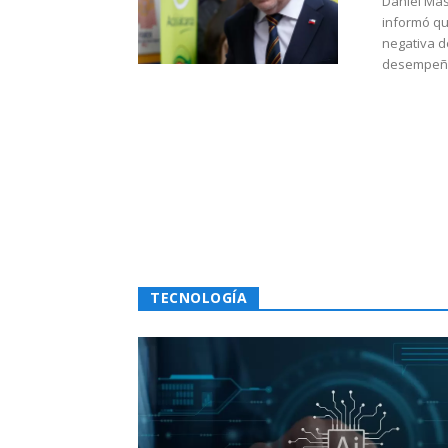
Daniel Mas
informó qu
negativa d
desempeño 
TECNOLOGÍA