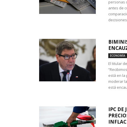
personas c
antes de co
comparació
decisione
BIMINI
ENCAUZ
ECONOMÍA
El titular 
“Recibimos
está en la
moderar la
está encau
IPC DE 
PRECIO
INFLAC