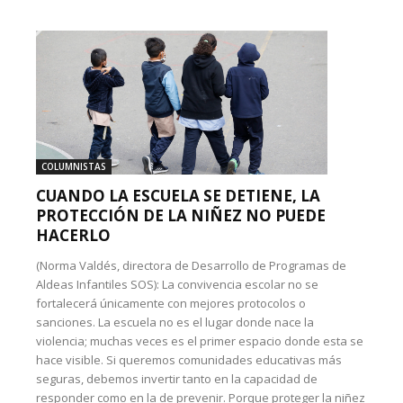
COLUMNISTAS
CUANDO LA ESCUELA SE DETIENE, LA
PROTECCIÓN DE LA NIÑEZ NO PUEDE
HACERLO
(Norma Valdés, directora de Desarrollo de Programas de
Aldeas Infantiles SOS): La convivencia escolar no se
fortalecerá únicamente con mejores protocolos o
sanciones. La escuela no es el lugar donde nace la
violencia; muchas veces es el primer espacio donde esta se
hace visible. Si queremos comunidades educativas más
seguras, debemos invertir tanto en la capacidad de
responder como en la de prevenir. Porque proteger la niñez