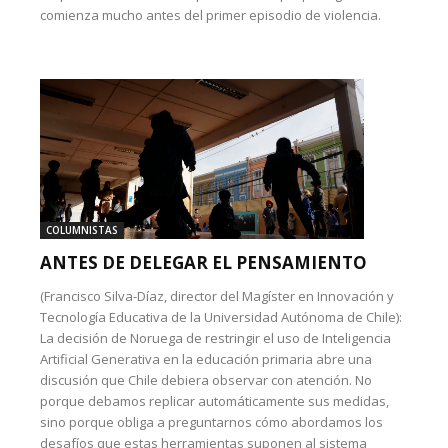
comienza mucho antes del primer episodio de violencia.
COLUMNISTAS
ANTES DE DELEGAR EL PENSAMIENTO
(Francisco Silva-Díaz, director del Magíster en Innovación y
Tecnología Educativa de la Universidad Autónoma de Chile):
La decisión de Noruega de restringir el uso de Inteligencia
Artificial Generativa en la educación primaria abre una
discusión que Chile debiera observar con atención. No
porque debamos replicar automáticamente sus medidas,
sino porque obliga a preguntarnos cómo abordamos los
desafíos que estas herramientas suponen al sistema