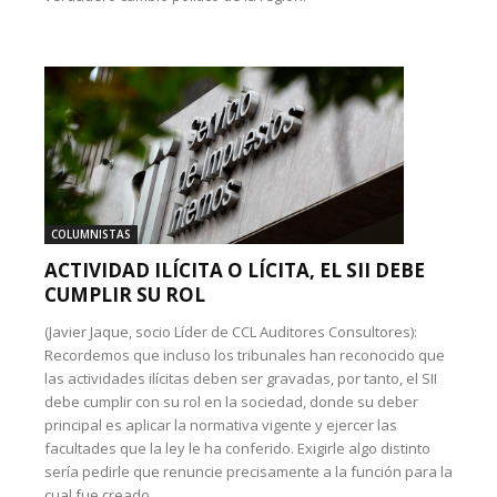
COLUMNISTAS
ACTIVIDAD ILÍCITA O LÍCITA, EL SII DEBE
CUMPLIR SU ROL
(Javier Jaque, socio Líder de CCL Auditores Consultores):
Recordemos que incluso los tribunales han reconocido que
las actividades ilícitas deben ser gravadas, por tanto, el SII
debe cumplir con su rol en la sociedad, donde su deber
principal es aplicar la normativa vigente y ejercer las
facultades que la ley le ha conferido. Exigirle algo distinto
sería pedirle que renuncie precisamente a la función para la
cual fue creado.