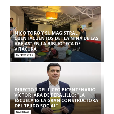
NICO TORO Y SU MAGISTRAL
CUENTACUENTOS DE “LA NIÑA DE LAS
ABEJAS” EN LA BIBLIOTECA DE
VITACURA
ENTREVISTAS
DIRECTOR DEL LICEO BICENTENARIO
VÍCTOR JARA DE PERALILLO: “LA
ESCUELA ES LA GRAN CONSTRUCTORA
DEL TEJIDO SOCIAL”
NACIONAL