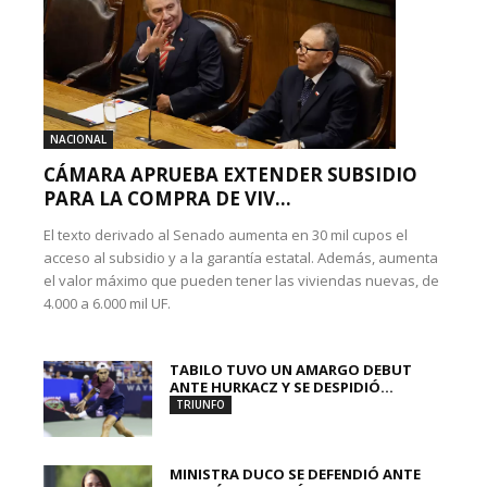
NACIONAL
CÁMARA APRUEBA EXTENDER SUBSIDIO
PARA LA COMPRA DE VIV...
El texto derivado al Senado aumenta en 30 mil cupos el
acceso al subsidio y a la garantía estatal. Además, aumenta
el valor máximo que pueden tener las viviendas nuevas, de
4.000 a 6.000 mil UF.
TABILO TUVO UN AMARGO DEBUT
ANTE HURKACZ Y SE DESPIDIÓ...
TRIUNFO
MINISTRA DUCO SE DEFENDIÓ ANTE