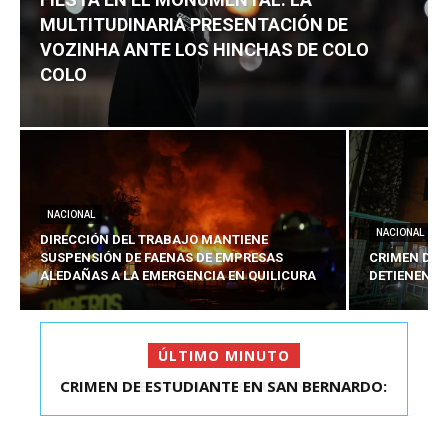
MULTITUDINARIA PRESENTACIÓN DE
VOZINHA ANTE LOS HINCHAS DE COLO
COLO
NACIONAL
NACIONAL
DIRECCIÓN DEL TRABAJO MANTIENE
SUSPENSIÓN DE FAENAS DE EMPRESAS
CRIMEN DE 
ALEDAÑAS A LA EMERGENCIA EN QUILICURA
DETIENEN A
ÚLTIMO MINUTO
FIESTA EN EL MONUMENTAL: LA
MULTITUDINARIA PRESENTACIÓ...