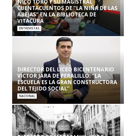
NICO TORO Y SU MAGISTRAL
CUENTACUENTOS DE “LA NIÑA DE LAS
ABEJAS” EN LA BIBLIOTECA DE
VITACURA
ENTREVISTAS
DIRECTOR DEL LICEO BICENTENARIO
VÍCTOR JARA DE PERALILLO: “LA
ESCUELA ES LA GRAN CONSTRUCTORA
DEL TEJIDO SOCIAL”
NACIONAL