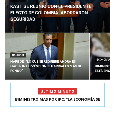
KAST SE REUNIÓ CON EL PRESIDENTE
ELECTO DE COLOMBIA: ABORDARON
SEGURIDAD
NACIONAL
ECONOMÍA
HARBOE: “LO QUE SE REQUIERE AHORA ES
HACER INTERVENCIONES BARRIALES MÁS DE
BIMINISTRO
FONDO”
ESTÁ ENCAU
ÚLTIMO MINUTO
KAST SE REUNIÓ CON EL PRESIDENTE ELECTO DE
COLOMBIA: A...