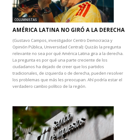
COLUMNISTAS
AMÉRICA LATINA NO GIRÓ A LA DERECHA
(Gustavo Campos, investigador Centro Democracia y
Opinión Pública, Universidad Central): Quizás la pregunta
relevante no sea por qué América Latina gira a la derecha.
La pregunta es por qué una parte creciente de los
ciudadanos ha dejado de creer que los partidos
tradicionales, de izquierda o de derecha, pueden resolver
los problemas que más les preocupan. Ahí podría estar el
verdadero cambio político de la región.