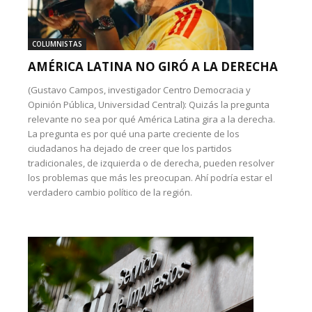
COLUMNISTAS
AMÉRICA LATINA NO GIRÓ A LA DERECHA
(Gustavo Campos, investigador Centro Democracia y
Opinión Pública, Universidad Central): Quizás la pregunta
relevante no sea por qué América Latina gira a la derecha.
La pregunta es por qué una parte creciente de los
ciudadanos ha dejado de creer que los partidos
tradicionales, de izquierda o de derecha, pueden resolver
los problemas que más les preocupan. Ahí podría estar el
verdadero cambio político de la región.