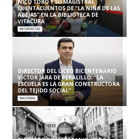
NICO TORO Y SU MAGISTRAL
CUENTACUENTOS DE “LA NIÑA DE LAS
ABEJAS” EN LA BIBLIOTECA DE
VITACURA
ENTREVISTAS
DIRECTOR DEL LICEO BICENTENARIO
VÍCTOR JARA DE PERALILLO: “LA
ESCUELA ES LA GRAN CONSTRUCTORA
DEL TEJIDO SOCIAL”
NACIONAL