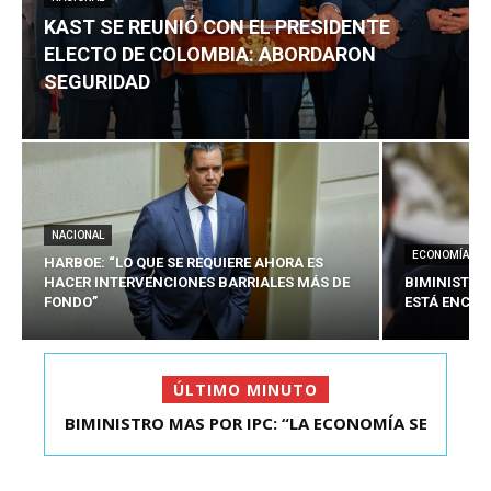
KAST SE REUNIÓ CON EL PRESIDENTE
ELECTO DE COLOMBIA: ABORDARON
SEGURIDAD
NACIONAL
ECONOMÍA
HARBOE: “LO QUE SE REQUIERE AHORA ES
HACER INTERVENCIONES BARRIALES MÁS DE
BIMINISTRO
FONDO”
ESTÁ ENCAU
ÚLTIMO MINUTO
BIMINISTRO MAS POR IPC: “LA ECONOMÍA SE
KAST SE REUNIÓ CON EL PRESIDENTE ELECTO DE
ESTÁ ENC...
COLOMBIA: A...