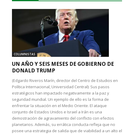
COLUMNISTAS
UN AÑO Y SEIS MESES DE GOBIERNO DE
DONALD TRUMP
(Edgardo Riveros Marín, director del Centro de Estudios en
Política Internacional, Universidad Central): Sus pasos
estratégicos han impactado negativamente a la paz y
seguridad mundial. Un ejemplo de ello es la forma de
enfrentar la situación en el Medio Oriente. El ataque
conjunto de Estados Unidos e Israel a Irán es una
demostración de agravamiento del conflicto con efectos
planetarios. Además, su errática conducta refleja que no
posee una estrategia de salida que de viabilidad a un alto el