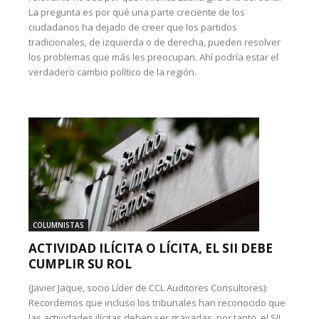
La pregunta es por qué una parte creciente de los
ciudadanos ha dejado de creer que los partidos
tradicionales, de izquierda o de derecha, pueden resolver
los problemas que más les preocupan. Ahí podría estar el
verdadero cambio político de la región.
COLUMNISTAS
ACTIVIDAD ILÍCITA O LÍCITA, EL SII DEBE
CUMPLIR SU ROL
(Javier Jaque, socio Líder de CCL Auditores Consultores):
Recordemos que incluso los tribunales han reconocido que
las actividades ilícitas deben ser gravadas, por tanto, el SII