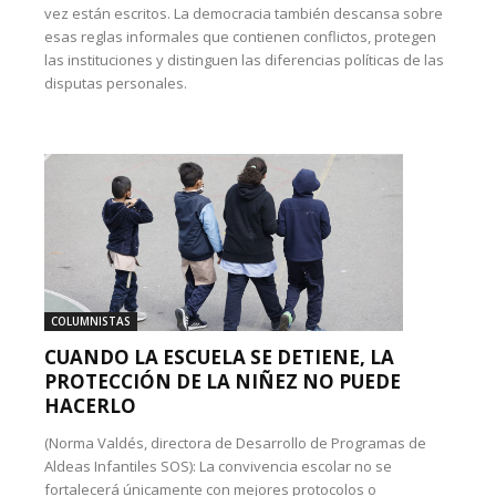
vez están escritos. La democracia también descansa sobre
esas reglas informales que contienen conflictos, protegen
las instituciones y distinguen las diferencias políticas de las
disputas personales.
COLUMNISTAS
CUANDO LA ESCUELA SE DETIENE, LA
PROTECCIÓN DE LA NIÑEZ NO PUEDE
HACERLO
(Norma Valdés, directora de Desarrollo de Programas de
Aldeas Infantiles SOS): La convivencia escolar no se
fortalecerá únicamente con mejores protocolos o