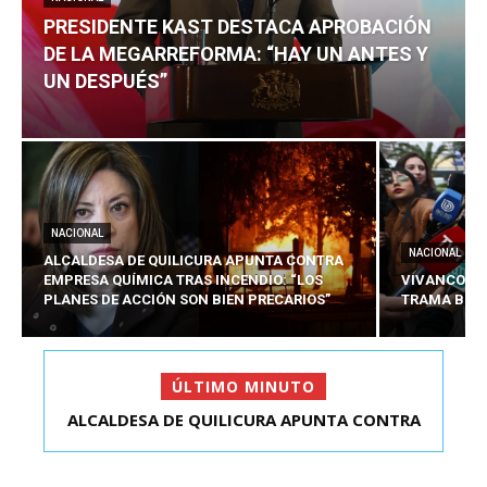
PRESIDENTE KAST DESTACA APROBACIÓN
DE LA MEGARREFORMA: “HAY UN ANTES Y
UN DESPUÉS”
NACIONAL
NACIONAL
ALCALDESA DE QUILICURA APUNTA CONTRA
EMPRESA QUÍMICA TRAS INCENDIO: “LOS
VIVANCO DE
PLANES DE ACCIÓN SON BIEN PRECARIOS”
TRAMA BIEL
ÚLTIMO MINUTO
ALCALDESA DE QUILICURA APUNTA CONTRA
VIVANCO DECLARA POR PRIMERA VEZ EN TRAMA
EMPRESA QUÍMICA T...
BIELORRUSA: “...