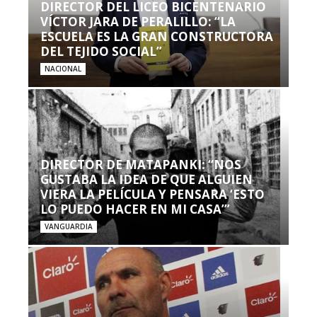
DIRECTOR DEL LICEO BICENTENARIO
VÍCTOR JARA DE PERALILLO: “LA
ESCUELA ES LA GRAN CONSTRUCTORA
DEL TEJIDO SOCIAL”
NACIONAL
DIRECTOR DE MATAPANKI: “NOS
GUSTABA LA IDEA DE QUE ALGUIEN
VIERA LA PELÍCULA Y PENSARA ‘ESTO
LO PUEDO HACER EN MI CASA’”
VANGUARDIA