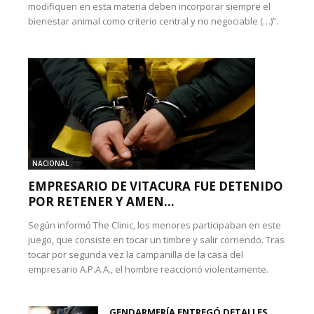
modifiquen en esta materia deben incorporar siempre el
bienestar animal como criterio central y no negociable (…)”.
NACIONAL
EMPRESARIO DE VITACURA FUE DETENIDO
POR RETENER Y AMEN...
Según informó The Clinic, los menores participaban en este
juego, que consiste en tocar un timbre y salir corriendo. Tras
tocar por segunda vez la campanilla de la casa del
empresario A.P.A.A., el hombre reaccionó violentamente.
GENDARMERÍA ENTREGÓ DETALLES