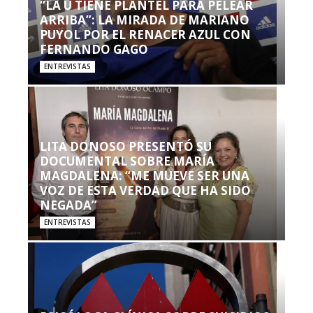
“LA U TIENE PLANTEL PARA PELEAR
ARRIBA”: LA MIRADA DE MARIANO
PUYOL POR EL RENACER AZUL CON
FERNANDO GAGO
ENTREVISTAS
LITA DONOSO PRESENTÓ SU
DOCUMENTAL SOBRE MARÍA
MAGDALENA: “ME MUEVE SER UNA
VOZ DE ESTA VERDAD QUE HA SIDO
NEGADA”
ENTREVISTAS