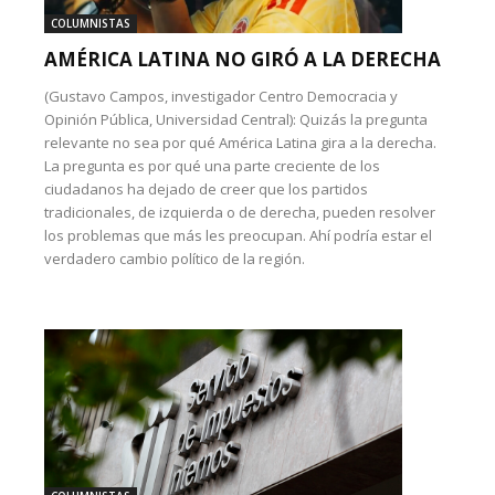
COLUMNISTAS
AMÉRICA LATINA NO GIRÓ A LA DERECHA
(Gustavo Campos, investigador Centro Democracia y
Opinión Pública, Universidad Central): Quizás la pregunta
relevante no sea por qué América Latina gira a la derecha.
La pregunta es por qué una parte creciente de los
ciudadanos ha dejado de creer que los partidos
tradicionales, de izquierda o de derecha, pueden resolver
los problemas que más les preocupan. Ahí podría estar el
verdadero cambio político de la región.