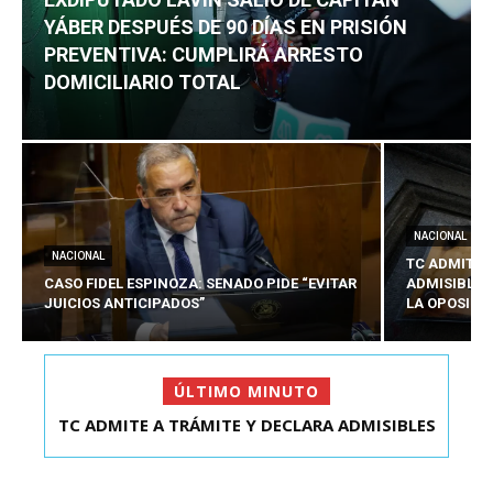
YÁBER DESPUÉS DE 90 DÍAS EN PRISIÓN
PREVENTIVA: CUMPLIRÁ ARRESTO
DOMICILIARIO TOTAL
NACIONAL
NACIONAL
TC ADMITE 
CASO FIDEL ESPINOZA: SENADO PIDE “EVITAR
ADMISIBLES
JUICIOS ANTICIPADOS”
LA OPOSICI
ÚLTIMO MINUTO
TC ADMITE A TRÁMITE Y DECLARA ADMISIBLES
LOS TRES REQU...