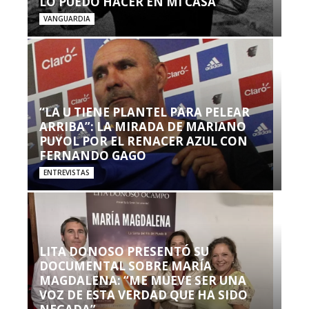
LO PUEDO HACER EN MI CASA’”
VANGUARDIA
“LA U TIENE PLANTEL PARA PELEAR
ARRIBA”: LA MIRADA DE MARIANO
PUYOL POR EL RENACER AZUL CON
FERNANDO GAGO
ENTREVISTAS
LITA DONOSO PRESENTÓ SU
DOCUMENTAL SOBRE MARÍA
MAGDALENA: “ME MUEVE SER UNA
VOZ DE ESTA VERDAD QUE HA SIDO