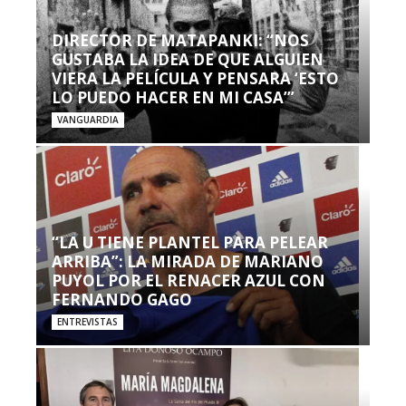
DIRECTOR DE MATAPANKI: “NOS
GUSTABA LA IDEA DE QUE ALGUIEN
VIERA LA PELÍCULA Y PENSARA ‘ESTO
LO PUEDO HACER EN MI CASA’”
VANGUARDIA
“LA U TIENE PLANTEL PARA PELEAR
ARRIBA”: LA MIRADA DE MARIANO
PUYOL POR EL RENACER AZUL CON
FERNANDO GAGO
ENTREVISTAS