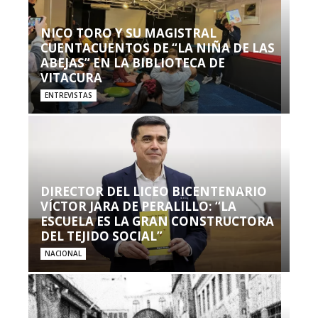
NICO TORO Y SU MAGISTRAL
CUENTACUENTOS DE “LA NIÑA DE LAS
ABEJAS” EN LA BIBLIOTECA DE
VITACURA
ENTREVISTAS
DIRECTOR DEL LICEO BICENTENARIO
VÍCTOR JARA DE PERALILLO: “LA
ESCUELA ES LA GRAN CONSTRUCTORA
DEL TEJIDO SOCIAL”
NACIONAL