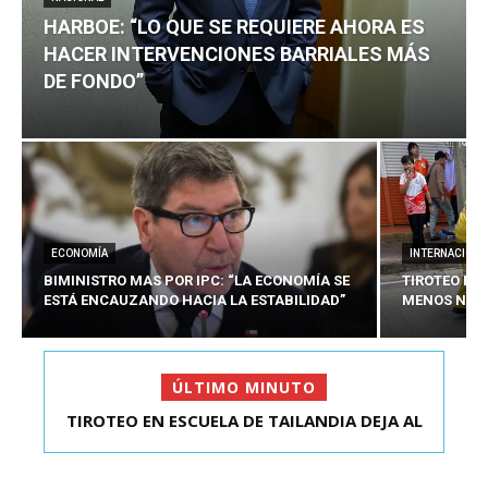
HARBOE: “LO QUE SE REQUIERE AHORA ES
HACER INTERVENCIONES BARRIALES MÁS
DE FONDO”
ECONOMÍA
INTERNACIONA
BIMINISTRO MAS POR IPC: “LA ECONOMÍA SE
TIROTEO EN 
ESTÁ ENCAUZANDO HACIA LA ESTABILIDAD”
MENOS NUEV
ÚLTIMO MINUTO
TIROTEO EN ESCUELA DE TAILANDIA DEJA AL
HARBOE: “LO QUE SE REQUIERE AHORA ES HACER
MENOS NUEVE MU...
INTER...