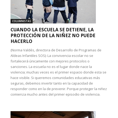
COLUMNISTAS
CUANDO LA ESCUELA SE DETIENE, LA
PROTECCIÓN DE LA NIÑEZ NO PUEDE
HACERLO
(Norma Valdés, directora de Desarrollo de Programas de
Aldeas Infantiles SOS): La convivencia escolar no se
fortalecerá únicamente con mejores protocolos o
sanciones. La escuela no es el lugar donde nace la
violencia; muchas veces es el primer espacio donde esta se
hace visible. Si queremos comunidades educativas más
seguras, debemos invertir tanto en la capacidad de
responder como en la de prevenir. Porque proteger la niñez
comienza mucho antes del primer episodio de violencia.