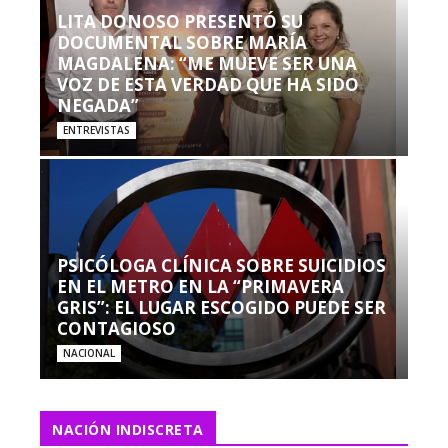
LITA DONOSO PRESENTÓ SU
DOCUMENTAL SOBRE MARÍA
MAGDALENA: “ME MUEVE SER UNA
VOZ DE ESTA VERDAD QUE HA SIDO
NEGADA”
ENTREVISTAS
PSICÓLOGA CLÍNICA SOBRE SUICIDIOS
EN EL METRO EN LA “PRIMAVERA
GRIS”: EL LUGAR ESCOGIDO PUEDE SER
CONTAGIOSO
NACIONAL
NACIÓN INDISCRETA