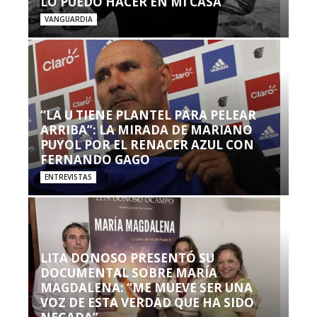
LO PUEDO HACER EN MI CASA’”
VANGUARDIA
“LA U TIENE PLANTEL PARA PELEAR
ARRIBA”: LA MIRADA DE MARIANO
PUYOL POR EL RENACER AZUL CON
FERNANDO GAGO
ENTREVISTAS
LITA DONOSO PRESENTÓ SU
DOCUMENTAL SOBRE MARÍA
MAGDALENA: “ME MUEVE SER UNA
VOZ DE ESTA VERDAD QUE HA SIDO