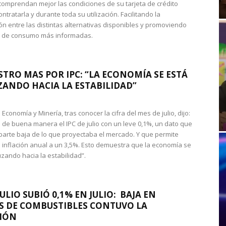
omprendan mejor las condiciones de su tarjeta de crédito
ntratarla y durante toda su utilización. Facilitando la
n entre las distintas alternativas disponibles y promoviendo
s de consumo más informadas.
STRO MAS POR IPC: “LA ECONOMÍA SE ESTÁ
ANDO HACIA LA ESTABILIDAD”
de Economía y Minería, tras conocer la cifra del mes de julio, dijo:
 de buena manera el IPC de julio con un leve 0,1%, un dato que
 parte baja de lo que proyectaba el mercado. Y que permite
 inflación anual a un 3,5%. Esto demuestra que la economía se
zando hacia la estabilidad”.
JULIO SUBIÓ 0,1% EN JULIO: BAJA EN
S DE COMBUSTIBLES CONTUVO LA
IÓN