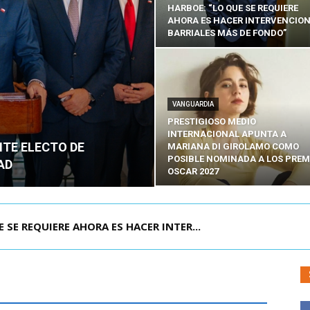
HARBOE: “LO QUE SE REQUIERE
AHORA ES HACER INTERVENCIO
BARRIALES MÁS DE FONDO”
VANGUARDIA
PRESTIGIOSO MEDIO
INTERNACIONAL APUNTA A
NTE ELECTO DE
MARIANA DI GIROLAMO COMO
POSIBLE NOMINADA A LOS PREM
AD
OSCAR 2027
POR IPC: “LA ECONOMÍA SE ESTÁ ENC...