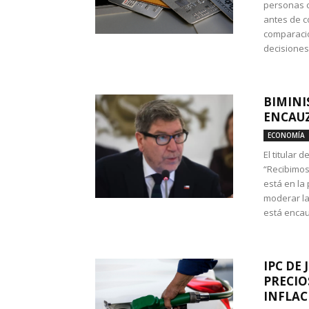
personas c
antes de co
comparació
decisione
BIMINI
ENCAUZ
ECONOMÍA
El titular 
“Recibimos
está en la
moderar la
está encau
IPC DE 
PRECIO
INFLAC