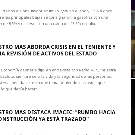
de Precios al Consumidor acumuló 2,9% en el año y 3,5% a doce
re las principales bajas se consignaron la gasolina con una
 de 8,5% y el diésel con una caída del 13,5% en julio.
STRO MAS ABORDA CRISIS EN EL TENIENTE Y
A REVISIÓN DE ACTIVOS DEL ESTADO
de Economía y Minería dijo, en entrevista con Radio ADN, “nuestra
absoluta, siempre será la vida y la seguridad de las personas.
si esa medida se tenía que tomar teniendo los costos que
 lo que debía hacer”.
STRO MAS DESTACA IMACEC: “RUMBO HACIA
ONSTRUCCIÓN YA ESTÁ TRAZADO”