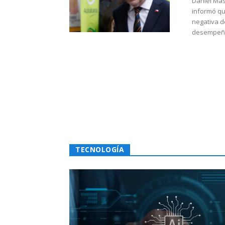
Daniel Mas
informó qu
negativa d
desempeño 
TECNOLOGÍA