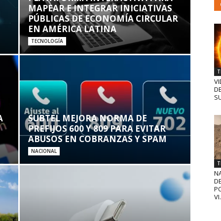
MAPEAR E INTEGRAR INICIATIVAS
PÚBLICAS DE ECONOMÍA CIRCULAR
EN AMÉRICA LATINA
TECNOLOGÍA
T
VI
D
SU
A
SUBTEL MEJORA NORMA DE
PREFIJOS 600 Y 809 PARA EVITAR
ABUSOS EN COBRANZAS Y SPAM
NACIONAL
T
N
D
PO
VI.