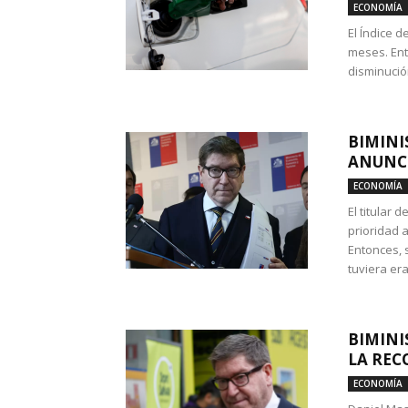
ECONOMÍA
El Índice 
meses. Ent
disminución
BIMINI
ANUNCI
ECONOMÍA
El titular 
prioridad 
Entonces, 
tuviera era
BIMINI
LA REC
ECONOMÍA