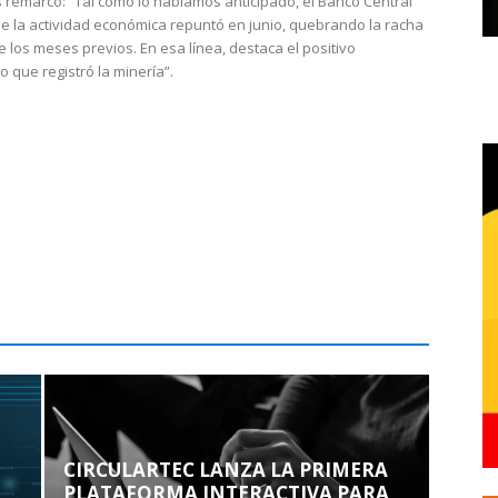
 remarcó: “Tal como lo habíamos anticipado, el Banco Central
e la actividad económica repuntó en junio, quebrando la racha
e los meses previos. En esa línea, destaca el positivo
que registró la minería”.
CIRCULARTEC LANZA LA PRIMERA
PLATAFORMA INTERACTIVA PARA