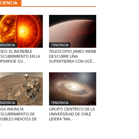
CIENCIA
ENDENCIA
TENDENCIA
DEO: EL INCREÍBLE
TELESCOPIO JAMES WEBB
ESCUBRIMIENTO EN LA
DESCUBRE UNA
PERFICIE SO...
SUPERTIERRA CON OCÉ...
ENDENCIA
TENDENCIA
ASA ANUNCIA
GRUPO CIENTÍFICO DE LA
ESCUBRIMIENTO DE
UNIVERSIDAD DE CHILE
SIBLES INDICIOS DE
LIDERA “MA...
..