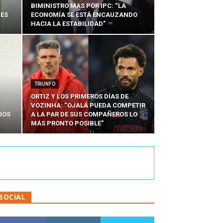
BIMINISTRO MAS POR IPC: “LA
NES
ECONOMÍA SE ESTÁ ENCAUZANDO
HACIA LA ESTABILIDAD”
TRIUNFO
ORTIZ Y LOS PRIMEROS DÍAS DE
VOZINHA: “OJALÁ PUEDA COMPETIR
IOS
A LA PAR DE SUS COMPAÑEROS LO
MÁS PRONTO POSIBLE”
SOCIAL