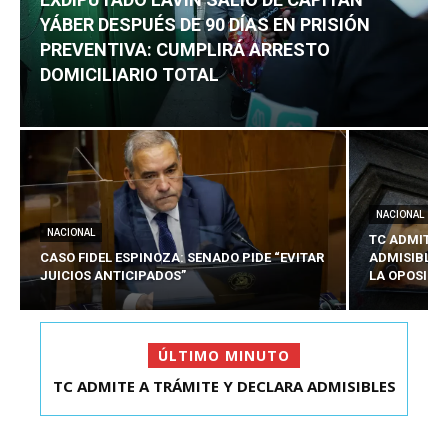
YÁBER DESPUÉS DE 90 DÍAS EN PRISIÓN
PREVENTIVA: CUMPLIRÁ ARRESTO
DOMICILIARIO TOTAL
NACIONAL
NACIONAL
TC ADMITE 
CASO FIDEL ESPINOZA: SENADO PIDE “EVITAR
ADMISIBLES
JUICIOS ANTICIPADOS”
LA OPOSICI
ÚLTIMO MINUTO
TC ADMITE A TRÁMITE Y DECLARA ADMISIBLES
EXDIPUTADO LAVÍN SALIÓ DE CAPITÁN YÁBER
LOS TRES REQU...
DESPUÉS DE 90 ...