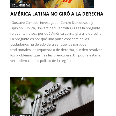
COLUMNISTAS
AMÉRICA LATINA NO GIRÓ A LA DERECHA
(Gustavo Campos, investigador Centro Democracia y
Opinión Pública, Universidad Central): Quizás la pregunta
relevante no sea por qué América Latina gira a la derecha.
La pregunta es por qué una parte creciente de los
ciudadanos ha dejado de creer que los partidos
tradicionales, de izquierda o de derecha, pueden resolver
los problemas que más les preocupan. Ahí podría estar el
verdadero cambio político de la región.