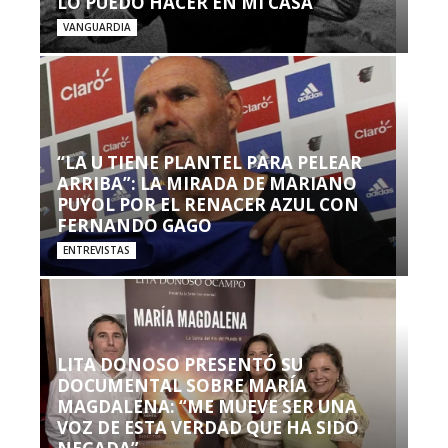
LO PUEDO HACER EN MI CASA’”
VANGUARDIA
“LA U TIENE PLANTEL PARA PELEAR
ARRIBA”: LA MIRADA DE MARIANO
PUYOL POR EL RENACER AZUL CON
FERNANDO GAGO
ENTREVISTAS
LITA DONOSO PRESENTÓ SU
DOCUMENTAL SOBRE MARÍA
MAGDALENA: “ME MUEVE SER UNA
VOZ DE ESTA VERDAD QUE HA SIDO