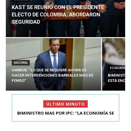
KAST SE REUNIÓ CON EL PRESIDENTE
ELECTO DE COLOMBIA: ABORDARON
SEGURIDAD
NACIONAL
ECONOMÍA
HARBOE: “LO QUE SE REQUIERE AHORA ES
HACER INTERVENCIONES BARRIALES MÁS DE
BIMINISTRO
FONDO”
ESTÁ ENCAU
ÚLTIMO MINUTO
BIMINISTRO MAS POR IPC: “LA ECONOMÍA SE
KAST SE REUNIÓ CON EL PRESIDENTE ELECTO DE
ESTÁ ENC...
COLOMBIA: A...