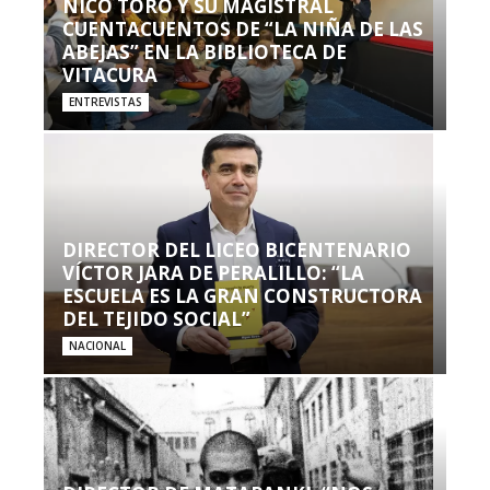
NICO TORO Y SU MAGISTRAL
CUENTACUENTOS DE “LA NIÑA DE LAS
ABEJAS” EN LA BIBLIOTECA DE
VITACURA
ENTREVISTAS
DIRECTOR DEL LICEO BICENTENARIO
VÍCTOR JARA DE PERALILLO: “LA
ESCUELA ES LA GRAN CONSTRUCTORA
DEL TEJIDO SOCIAL”
NACIONAL