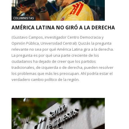
COLUMNISTAS
AMÉRICA LATINA NO GIRÓ A LA DERECHA
(Gustavo Campos, investigador Centro Democracia y
Opinión Pública, Universidad Central): Quizás la pregunta
relevante no sea por qué América Latina gira a la derecha.
La pregunta es por qué una parte creciente de los
ciudadanos ha dejado de creer que los partidos
tradicionales, de izquierda o de derecha, pueden resolver
los problemas que más les preocupan. Ahí podría estar el
verdadero cambio político de la región.