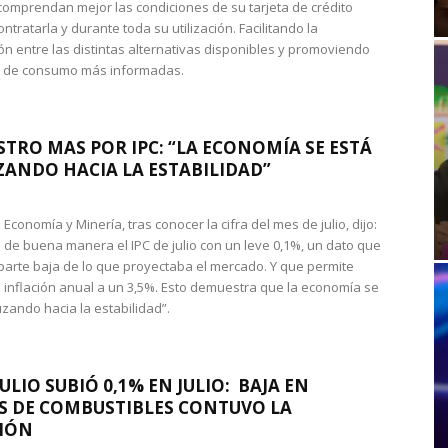
omprendan mejor las condiciones de su tarjeta de crédito
ntratarla y durante toda su utilización. Facilitando la
n entre las distintas alternativas disponibles y promoviendo
s de consumo más informadas.
STRO MAS POR IPC: “LA ECONOMÍA SE ESTÁ
ANDO HACIA LA ESTABILIDAD”
de Economía y Minería, tras conocer la cifra del mes de julio, dijo:
 de buena manera el IPC de julio con un leve 0,1%, un dato que
 parte baja de lo que proyectaba el mercado. Y que permite
 inflación anual a un 3,5%. Esto demuestra que la economía se
zando hacia la estabilidad”.
JULIO SUBIÓ 0,1% EN JULIO: BAJA EN
S DE COMBUSTIBLES CONTUVO LA
IÓN