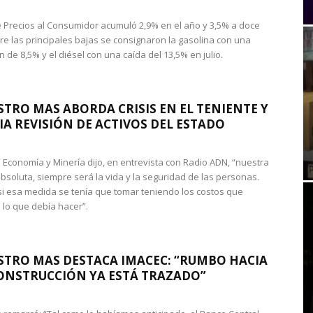
de Precios al Consumidor acumuló 2,9% en el año y 3,5% a doce
re las principales bajas se consignaron la gasolina con una
 de 8,5% y el diésel con una caída del 13,5% en julio.
STRO MAS ABORDA CRISIS EN EL TENIENTE Y
A REVISIÓN DE ACTIVOS DEL ESTADO
de Economía y Minería dijo, en entrevista con Radio ADN, “nuestra
absoluta, siempre será la vida y la seguridad de las personas.
si esa medida se tenía que tomar teniendo los costos que
 lo que debía hacer”.
STRO MAS DESTACA IMACEC: “RUMBO HACIA
ONSTRUCCIÓN YA ESTÁ TRAZADO”