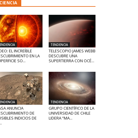
CIENCIA
ENDENCIA
TENDENCIA
DEO: EL INCREÍBLE
TELESCOPIO JAMES WEBB
ESCUBRIMIENTO EN LA
DESCUBRE UNA
PERFICIE SO...
SUPERTIERRA CON OCÉ...
ENDENCIA
TENDENCIA
ASA ANUNCIA
GRUPO CIENTÍFICO DE LA
ESCUBRIMIENTO DE
UNIVERSIDAD DE CHILE
SIBLES INDICIOS DE
LIDERA “MA...
..