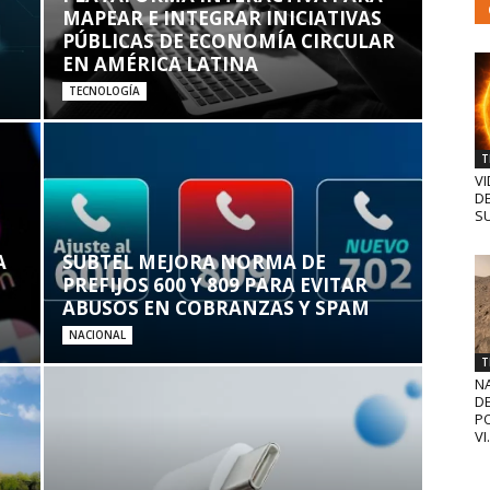
MAPEAR E INTEGRAR INICIATIVAS
PÚBLICAS DE ECONOMÍA CIRCULAR
EN AMÉRICA LATINA
TECNOLOGÍA
T
VI
D
SU
A
SUBTEL MEJORA NORMA DE
PREFIJOS 600 Y 809 PARA EVITAR
ABUSOS EN COBRANZAS Y SPAM
NACIONAL
T
N
D
PO
VI.