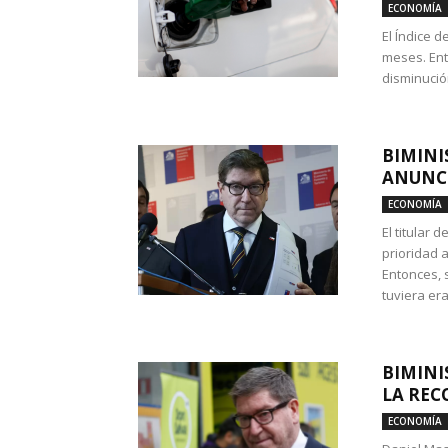
ECONOMÍA
El Índice 
meses. Ent
disminución
BIMINI
ANUNCI
ECONOMÍA
El titular 
prioridad 
Entonces, 
tuviera era
BIMINI
LA REC
ECONOMÍA