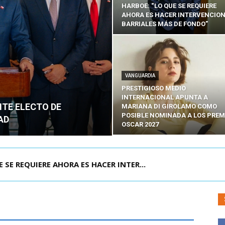
HARBOE: “LO QUE SE REQUIERE
AHORA ES HACER INTERVENCIO
BARRIALES MÁS DE FONDO”
VANGUARDIA
PRESTIGIOSO MEDIO
INTERNACIONAL APUNTA A
NTE ELECTO DE
MARIANA DI GIROLAMO COMO
POSIBLE NOMINADA A LOS PREM
AD
OSCAR 2027
POR IPC: “LA ECONOMÍA SE ESTÁ ENC...