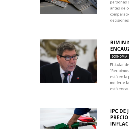
personas c
antes de co
comparació
decisione
BIMINI
ENCAUZ
ECONOMÍA
El titular 
“Recibimos
está en la
moderar la
está encau
IPC DE 
PRECIO
INFLAC