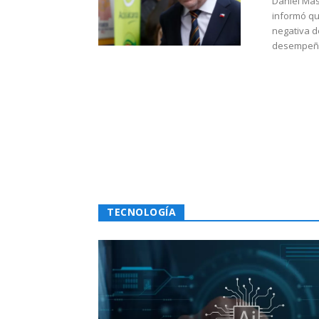
Daniel Mas
informó qu
negativa d
desempeño 
TECNOLOGÍA