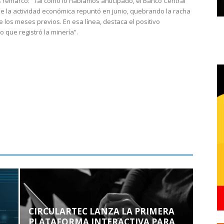
 remarcó: “Tal como lo habíamos anticipado, el Banco Central
e la actividad económica repuntó en junio, quebrando la racha
e los meses previos. En esa línea, destaca el positivo
que registró la minería”.
CIRCULARTEC LANZA LA PRIMERA
PLATAFORMA INTERACTIVA PARA