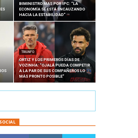
BIMINISTRO MAS POR IPC: “LA
NES
ECONOMÍA SE ESTÁ ENCAUZANDO
HACIA LA ESTABILIDAD”
TRIUNFO
ORTIZ Y LOS PRIMEROS DÍAS DE
VOZINHA: “OJALÁ PUEDA COMPETIR
IOS
A LA PAR DE SUS COMPAÑEROS LO
MÁS PRONTO POSIBLE”
SOCIAL