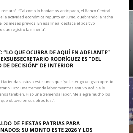
 remarcó: “Tal como lo habíamos anticipado, el Banco Central
e la actividad económica repuntó en junio, quebrando la racha
e los meses previos. En esa línea, destaca el positivo
que registró la minería”.
: “LO QUE OCURRA DE AQUÍ EN ADELANTE”
 EXSUBSECRETARIO RODRÍGUEZ ES “DEL
 DE DECISIÓN” DE INTERIOR
 de Hacienda sostuvo este lunes que “yo le tengo un gran aprecio
etario. Hizo una tremenda labor mientras estuvo acá. Se le
nos también. Hizo una tremenda labor. Me alegra mucho los
 que obtuvo en sus otros test”.
LDO DE FIESTAS PATRIAS PARA
NADOS: SU MONTO ESTE 2026 Y LOS