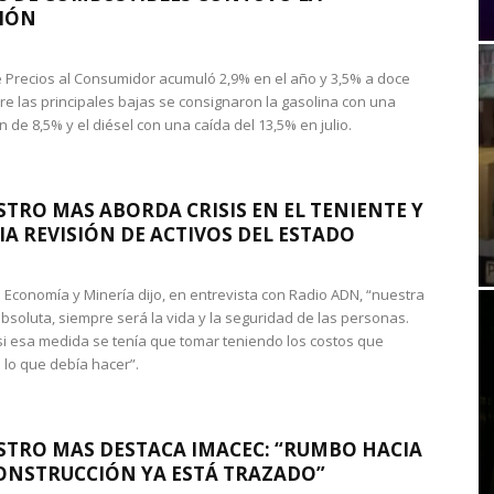
IÓN
de Precios al Consumidor acumuló 2,9% en el año y 3,5% a doce
re las principales bajas se consignaron la gasolina con una
 de 8,5% y el diésel con una caída del 13,5% en julio.
STRO MAS ABORDA CRISIS EN EL TENIENTE Y
A REVISIÓN DE ACTIVOS DEL ESTADO
de Economía y Minería dijo, en entrevista con Radio ADN, “nuestra
absoluta, siempre será la vida y la seguridad de las personas.
si esa medida se tenía que tomar teniendo los costos que
 lo que debía hacer”.
STRO MAS DESTACA IMACEC: “RUMBO HACIA
ONSTRUCCIÓN YA ESTÁ TRAZADO”