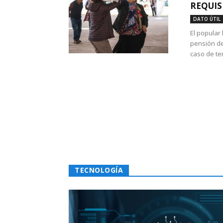
REQUIS
DATO ÚTIL
El popular
pensión de
caso de te
TECNOLOGÍA