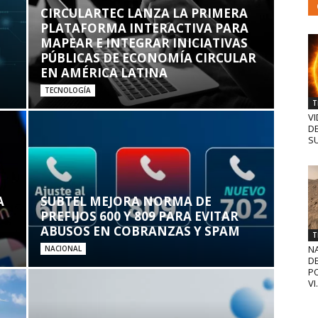
CIRCULARTEC LANZA LA PRIMERA
PLATAFORMA INTERACTIVA PARA
MAPEAR E INTEGRAR INICIATIVAS
PÚBLICAS DE ECONOMÍA CIRCULAR
EN AMÉRICA LATINA
TECNOLOGÍA
T
VI
D
SU
A
SUBTEL MEJORA NORMA DE
PREFIJOS 600 Y 809 PARA EVITAR
ABUSOS EN COBRANZAS Y SPAM
T
N
NACIONAL
D
PO
VI.