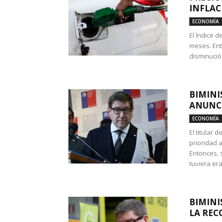
INFLAC
ECONOMÍA
El Índice 
meses. Ent
disminución
BIMINI
ANUNCI
ECONOMÍA
El titular 
prioridad 
Entonces, 
tuviera era
BIMINI
LA REC