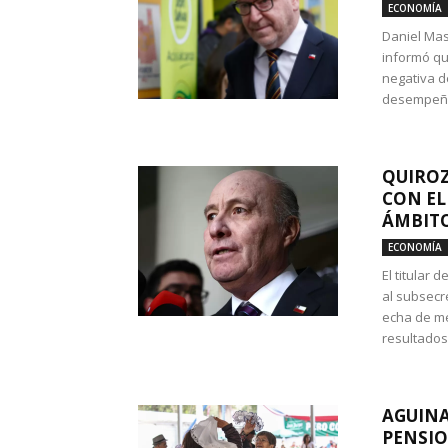
ECONOMÍA
Daniel Mas
informó qu
negativa d
desempeño 
QUIROZ
CON EL
ÁMBITO
ECONOMÍA
El titular
al subsecr
echa de me
resultados
AGUINA
PENSIO