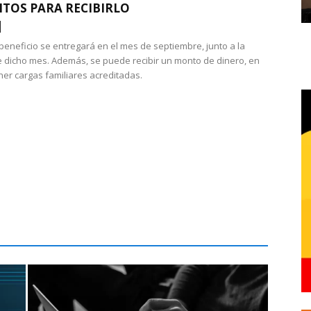
ITOS PARA RECIBIRLO
 beneficio se entregará en el mes de septiembre, junto a la
 dicho mes. Además, se puede recibir un monto de dinero, en
ner cargas familiares acreditadas.