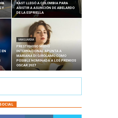
DIA
KAST LLEGÓ A COLOMBIA PARA
 Y
ASISTIR A ASUNCIÓN DE ABELARDO
DE LA ESPRIELLA
VANGUARDIA
PRESTIGIOSO MEDIO
E EN
INTERNACIONAL APUNTA A
MARIANA DI GIROLAMO COMO
N
POSIBLE NOMINADA A LOS PREMIOS
OSCAR 2027
SOCIAL