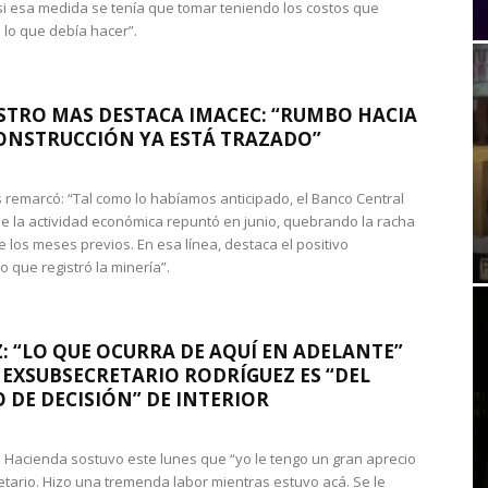
si esa medida se tenía que tomar teniendo los costos que
 lo que debía hacer”.
STRO MAS DESTACA IMACEC: “RUMBO HACIA
ONSTRUCCIÓN YA ESTÁ TRAZADO”
 remarcó: “Tal como lo habíamos anticipado, el Banco Central
e la actividad económica repuntó en junio, quebrando la racha
e los meses previos. En esa línea, destaca el positivo
que registró la minería”.
: “LO QUE OCURRA DE AQUÍ EN ADELANTE”
 EXSUBSECRETARIO RODRÍGUEZ ES “DEL
 DE DECISIÓN” DE INTERIOR
 de Hacienda sostuvo este lunes que “yo le tengo un gran aprecio
etario. Hizo una tremenda labor mientras estuvo acá. Se le