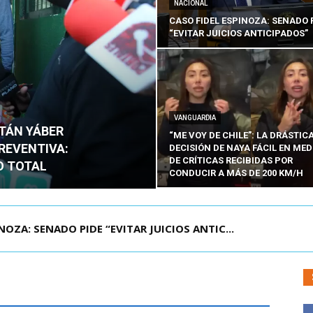
NACIONAL
CASO FIDEL ESPINOZA: SENADO 
“EVITAR JUICIOS ANTICIPADOS”
VANGUARDIA
ITÁN YÁBER
“ME VOY DE CHILE”: LA DRÁSTIC
PREVENTIVA:
DECISIÓN DE NAYA FÁCIL EN MED
DE CRÍTICAS RECIBIDAS POR
O TOTAL
CONDUCIR A MÁS DE 200 KM/H
ÁMITE Y DECLARA ADMISIBLES LOS TRES REQU...