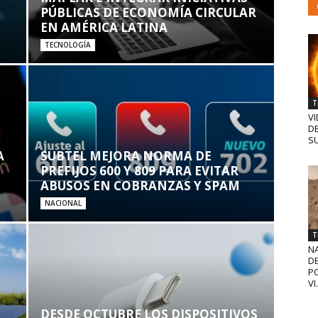
PÚBLICAS DE ECONOMÍA CIRCULAR
EN AMÉRICA LATINA
TECNOLOGÍA
T
VI
D
SU
A
SUBTEL MEJORA NORMA DE
PREFIJOS 600 Y 809 PARA EVITAR
ABUSOS EN COBRANZAS Y SPAM
NACIONAL
T
N
D
PO
VI.
DESDE OCTUBRE LOS DISPOSITIVOS