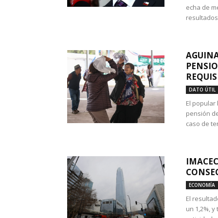
echa de me
resultados
AGUINA
PENSIO
REQUIS
DATO ÚTIL
El popular
pensión de
caso de te
IMACEC
CONSEC
ECONOMÍA
El resulta
un 1,2%, y