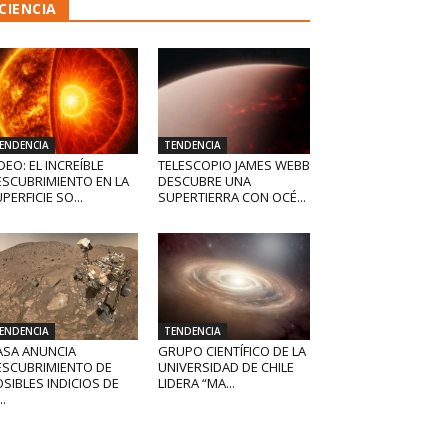
CIENCIA
ENDENCIA
TENDENCIA
DEO: EL INCREÍBLE
TELESCOPIO JAMES WEBB
ESCUBRIMIENTO EN LA
DESCUBRE UNA
PERFICIE SO...
SUPERTIERRA CON OCÉ...
ENDENCIA
TENDENCIA
ASA ANUNCIA
GRUPO CIENTÍFICO DE LA
ESCUBRIMIENTO DE
UNIVERSIDAD DE CHILE
SIBLES INDICIOS DE
LIDERA “MA...
..