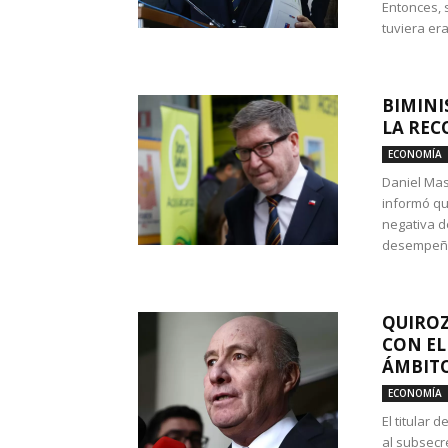
Entonces, 
tuviera era
BIMINI
LA REC
ECONOMÍA
Daniel Mas
informó qu
negativa d
desempeño 
QUIROZ
CON EL
ÁMBITO
ECONOMÍA
El titular
al subsecr