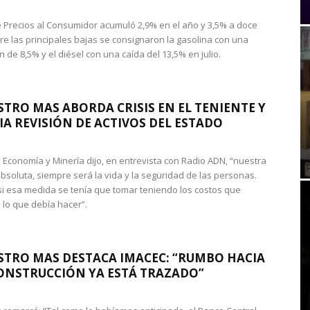
de Precios al Consumidor acumuló 2,9% en el año y 3,5% a doce
re las principales bajas se consignaron la gasolina con una
 de 8,5% y el diésel con una caída del 13,5% en julio.
STRO MAS ABORDA CRISIS EN EL TENIENTE Y
A REVISIÓN DE ACTIVOS DEL ESTADO
de Economía y Minería dijo, en entrevista con Radio ADN, “nuestra
absoluta, siempre será la vida y la seguridad de las personas.
si esa medida se tenía que tomar teniendo los costos que
 lo que debía hacer”.
STRO MAS DESTACA IMACEC: “RUMBO HACIA
ONSTRUCCIÓN YA ESTÁ TRAZADO”