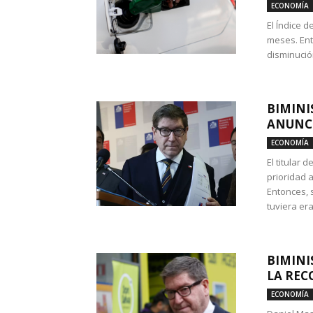
ECONOMÍA
El Índice 
meses. Ent
disminución
BIMINI
ANUNCI
ECONOMÍA
El titular 
prioridad 
Entonces, 
tuviera era
BIMINI
LA REC
ECONOMÍA