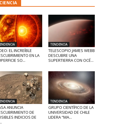
CIENCIA
ENDENCIA
TENDENCIA
DEO: EL INCREÍBLE
TELESCOPIO JAMES WEBB
ESCUBRIMIENTO EN LA
DESCUBRE UNA
PERFICIE SO...
SUPERTIERRA CON OCÉ...
ENDENCIA
TENDENCIA
ASA ANUNCIA
GRUPO CIENTÍFICO DE LA
ESCUBRIMIENTO DE
UNIVERSIDAD DE CHILE
SIBLES INDICIOS DE
LIDERA “MA...
..