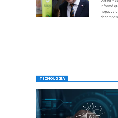
Daniel Mas
informó qu
negativa d
desempeño 
TECNOLOGÍA