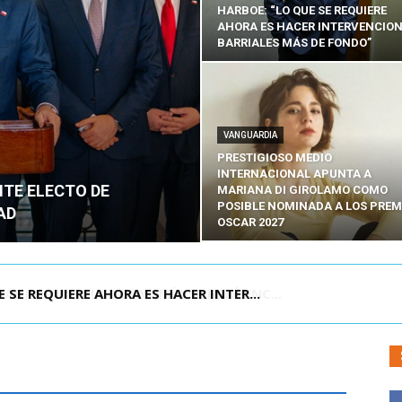
HARBOE: “LO QUE SE REQUIERE
AHORA ES HACER INTERVENCIO
BARRIALES MÁS DE FONDO”
VANGUARDIA
PRESTIGIOSO MEDIO
INTERNACIONAL APUNTA A
NTE ELECTO DE
MARIANA DI GIROLAMO COMO
POSIBLE NOMINADA A LOS PREM
AD
OSCAR 2027
POR IPC: “LA ECONOMÍA SE ESTÁ ENC...