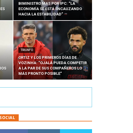
BIMINISTRO MAS POR IPC: “LA
NES
ECONOMÍA SE ESTÁ ENCAUZANDO
HACIA LA ESTABILIDAD”
TRIUNFO
ORTIZ Y LOS PRIMEROS DÍAS DE
VOZINHA: “OJALÁ PUEDA COMPETIR
IOS
A LA PAR DE SUS COMPAÑEROS LO
MÁS PRONTO POSIBLE”
SOCIAL