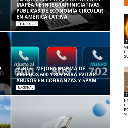
MAPEAR E INTEGRAR INICIATIVAS
PÚBLICAS DE ECONOMÍA CIRCULAR
EN AMÉRICA LATINA
TECNOLOGÍA
T
VI
D
SU
A
SUBTEL MEJORA NORMA DE
PREFIJOS 600 Y 809 PARA EVITAR
ABUSOS EN COBRANZAS Y SPAM
NACIONAL
T
N
D
PO
VI.