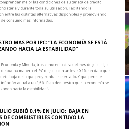
omprendan mejor las condiciones de su tarjeta de crédito
ntratarla y durante toda su utilización. Facilitando la
n entre las distintas alternativas disponibles y promoviendo
s de consumo más informadas.
STRO MAS POR IPC: “LA ECONOMÍA SE ESTÁ
ANDO HACIA LA ESTABILIDAD”
de Economía y Minería, tras conocer la cifra del mes de julio, dijo:
 de buena manera el IPC de julio con un leve 0,1%, un dato que
 parte baja de lo que proyectaba el mercado. Y que permite
 inflación anual a un 3,5%. Esto demuestra que la economía se
zando hacia la estabilidad”.
JULIO SUBIÓ 0,1% EN JULIO: BAJA EN
S DE COMBUSTIBLES CONTUVO LA
IÓN