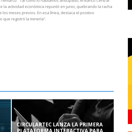
 remarcó: “Tal como lo habíamos anticipado, el Banco Central
e la actividad económica repuntó en junio, quebrando la racha
e los meses previos. En esa línea, destaca el positivo
que registró la minería”.
CIRCULARTEC LANZA LA PRIMERA
PLATAFORMA INTERACTIVA PARA