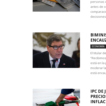
personas c
antes de co
comparació
decisione
BIMINI
ENCAUZ
ECONOMÍA
El titular 
“Recibimos
está en la
moderar la
está encau
IPC DE 
PRECIO
INFLAC