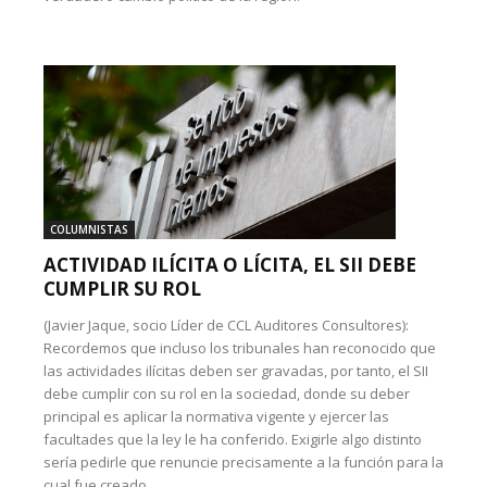
COLUMNISTAS
ACTIVIDAD ILÍCITA O LÍCITA, EL SII DEBE
CUMPLIR SU ROL
(Javier Jaque, socio Líder de CCL Auditores Consultores):
Recordemos que incluso los tribunales han reconocido que
las actividades ilícitas deben ser gravadas, por tanto, el SII
debe cumplir con su rol en la sociedad, donde su deber
principal es aplicar la normativa vigente y ejercer las
facultades que la ley le ha conferido. Exigirle algo distinto
sería pedirle que renuncie precisamente a la función para la
cual fue creado.