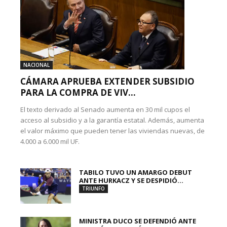
NACIONAL
CÁMARA APRUEBA EXTENDER SUBSIDIO
PARA LA COMPRA DE VIV...
El texto derivado al Senado aumenta en 30 mil cupos el
acceso al subsidio y a la garantía estatal. Además, aumenta
el valor máximo que pueden tener las viviendas nuevas, de
4.000 a 6.000 mil UF.
TABILO TUVO UN AMARGO DEBUT
ANTE HURKACZ Y SE DESPIDIÓ...
TRIUNFO
MINISTRA DUCO SE DEFENDIÓ ANTE