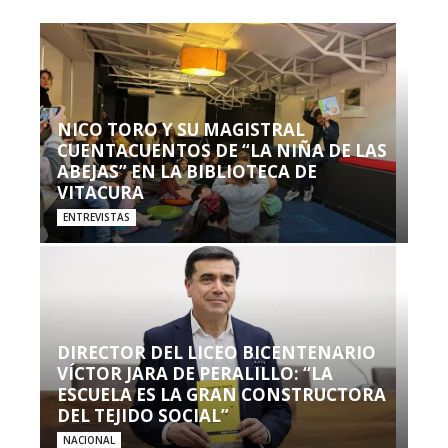
NICO TORO Y SU MAGISTRAL
CUENTACUENTOS DE “LA NIÑA DE LAS
ABEJAS” EN LA BIBLIOTECA DE
VITACURA
ENTREVISTAS
DIRECTOR DEL LICEO BICENTENARIO
VÍCTOR JARA DE PERALILLO: “LA
ESCUELA ES LA GRAN CONSTRUCTORA
DEL TEJIDO SOCIAL”
NACIONAL