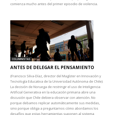
comienza mucho antes del primer episodio de violencia.
COLUMNISTAS
ANTES DE DELEGAR EL PENSAMIENTO
(Francisco Silva-Díaz, director del Magíster en Innovación y
Tecnología Educativa de la Universidad Autónoma de Chile):
La decisión de Noruega de restringir el uso de Inteligencia
Artificial Generativa en la educación primaria abre una
discusión que Chile debiera observar con atención. No
porque debamos replicar automáticamente sus medidas,
sino porque obliga a preguntarnos cómo abordamos los
desafíos que estas herramientas suponen al sistema