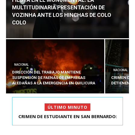
MULTITUDINARIA PRESENTACIÓN DE
VOZINHA ANTE LOS HINCHAS DE COLO
COLO
NACIONAL
NACIONAL
DIRECCIÓN DEL TRABAJO MANTIENE
SUSPENSIÓN DE FAENAS DE EMPRESAS
CRIMEN DE 
ALEDAÑAS A LA EMERGENCIA EN QUILICURA
DETIENEN A
ÚLTIMO MINUTO
FIESTA EN EL MONUMENTAL: LA
MULTITUDINARIA PRESENTACIÓ...