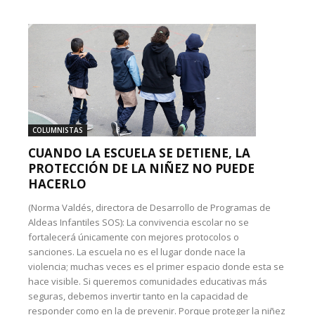
COLUMNISTAS
CUANDO LA ESCUELA SE DETIENE, LA
PROTECCIÓN DE LA NIÑEZ NO PUEDE
HACERLO
(Norma Valdés, directora de Desarrollo de Programas de
Aldeas Infantiles SOS): La convivencia escolar no se
fortalecerá únicamente con mejores protocolos o
sanciones. La escuela no es el lugar donde nace la
violencia; muchas veces es el primer espacio donde esta se
hace visible. Si queremos comunidades educativas más
seguras, debemos invertir tanto en la capacidad de
responder como en la de prevenir. Porque proteger la niñez