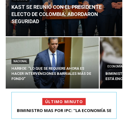
KAST SE REUNIÓ CON EL PRESIDENTE
ELECTO DE COLOMBIA: ABORDARON
SEGURIDAD
NACIONAL
ECONOMÍA
HARBOE: “LO QUE SE REQUIERE AHORA ES
HACER INTERVENCIONES BARRIALES MÁS DE
BIMINISTRO
FONDO”
ESTÁ ENCAU
ÚLTIMO MINUTO
BIMINISTRO MAS POR IPC: “LA ECONOMÍA SE
KAST SE REUNIÓ CON EL PRESIDENTE ELECTO DE
ESTÁ ENC...
COLOMBIA: A...