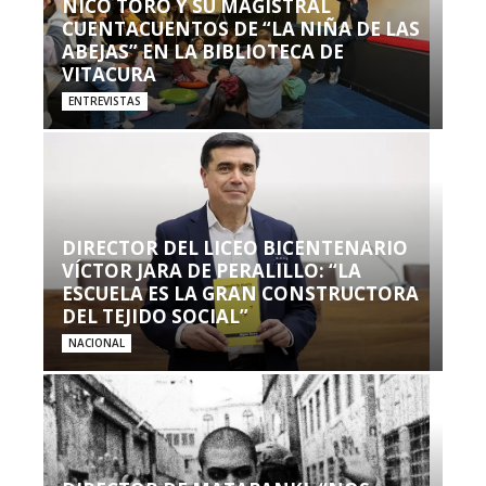
NICO TORO Y SU MAGISTRAL
CUENTACUENTOS DE “LA NIÑA DE LAS
ABEJAS” EN LA BIBLIOTECA DE
VITACURA
ENTREVISTAS
DIRECTOR DEL LICEO BICENTENARIO
VÍCTOR JARA DE PERALILLO: “LA
ESCUELA ES LA GRAN CONSTRUCTORA
DEL TEJIDO SOCIAL”
NACIONAL