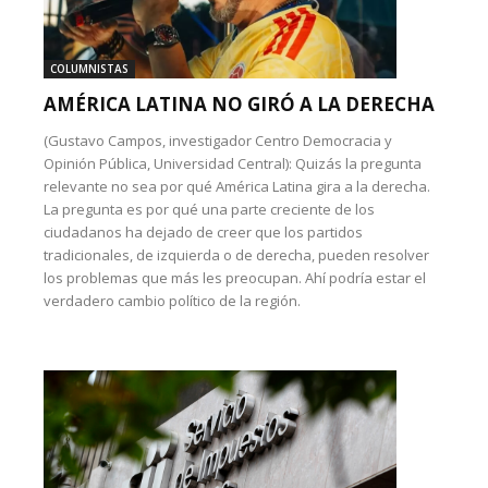
COLUMNISTAS
AMÉRICA LATINA NO GIRÓ A LA DERECHA
(Gustavo Campos, investigador Centro Democracia y
Opinión Pública, Universidad Central): Quizás la pregunta
relevante no sea por qué América Latina gira a la derecha.
La pregunta es por qué una parte creciente de los
ciudadanos ha dejado de creer que los partidos
tradicionales, de izquierda o de derecha, pueden resolver
los problemas que más les preocupan. Ahí podría estar el
verdadero cambio político de la región.