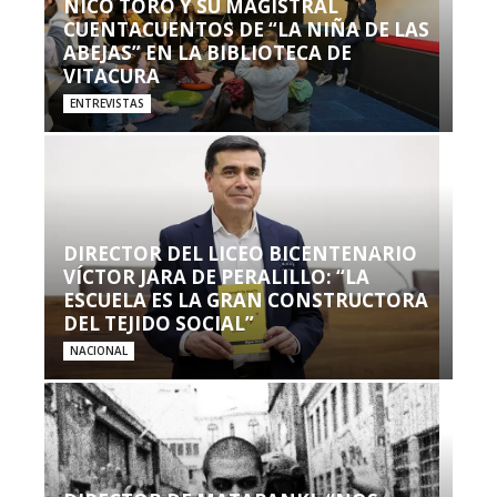
NICO TORO Y SU MAGISTRAL
CUENTACUENTOS DE “LA NIÑA DE LAS
ABEJAS” EN LA BIBLIOTECA DE
VITACURA
ENTREVISTAS
DIRECTOR DEL LICEO BICENTENARIO
VÍCTOR JARA DE PERALILLO: “LA
ESCUELA ES LA GRAN CONSTRUCTORA
DEL TEJIDO SOCIAL”
NACIONAL