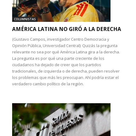
COLUMNISTAS
AMÉRICA LATINA NO GIRÓ A LA DERECHA
(Gustavo Campos, investigador Centro Democracia y
Opinión Pública, Universidad Central): Quizás la pregunta
relevante no sea por qué América Latina gira a la derecha.
La pregunta es por qué una parte creciente de los
ciudadanos ha dejado de creer que los partidos
tradicionales, de izquierda o de derecha, pueden resolver
los problemas que más les preocupan. Ahí podría estar el
verdadero cambio político de la región.