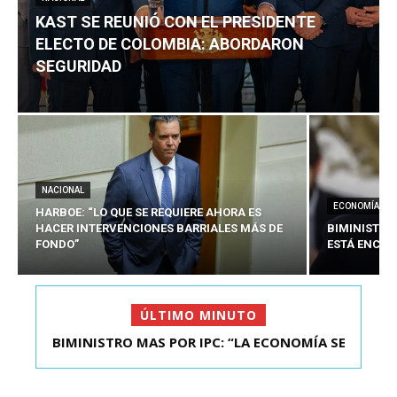
KAST SE REUNIÓ CON EL PRESIDENTE
ELECTO DE COLOMBIA: ABORDARON
SEGURIDAD
NACIONAL
ECONOMÍA
HARBOE: “LO QUE SE REQUIERE AHORA ES
HACER INTERVENCIONES BARRIALES MÁS DE
BIMINISTRO
FONDO”
ESTÁ ENCAU
ÚLTIMO MINUTO
BIMINISTRO MAS POR IPC: “LA ECONOMÍA SE
KAST SE REUNIÓ CON EL PRESIDENTE ELECTO DE
ESTÁ ENC...
COLOMBIA: A...