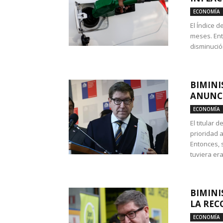
ECONOMÍA
El Índice 
meses. Ent
disminución
BIMINI
ANUNCI
ECONOMÍA
El titular 
prioridad 
Entonces, 
tuviera era
BIMINI
LA REC
ECONOMÍA