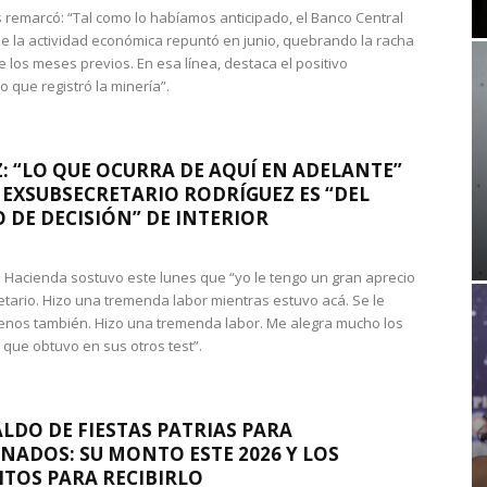
 remarcó: “Tal como lo habíamos anticipado, el Banco Central
e la actividad económica repuntó en junio, quebrando la racha
e los meses previos. En esa línea, destaca el positivo
que registró la minería”.
: “LO QUE OCURRA DE AQUÍ EN ADELANTE”
 EXSUBSECRETARIO RODRÍGUEZ ES “DEL
 DE DECISIÓN” DE INTERIOR
 de Hacienda sostuvo este lunes que “yo le tengo un gran aprecio
etario. Hizo una tremenda labor mientras estuvo acá. Se le
nos también. Hizo una tremenda labor. Me alegra mucho los
 que obtuvo en sus otros test”.
LDO DE FIESTAS PATRIAS PARA
NADOS: SU MONTO ESTE 2026 Y LOS
ITOS PARA RECIBIRLO