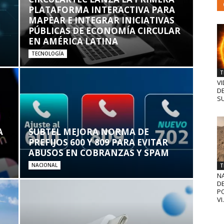
PLATAFORMA INTERACTIVA PARA
MAPEAR E INTEGRAR INICIATIVAS
PÚBLICAS DE ECONOMÍA CIRCULAR
EN AMÉRICA LATINA
TECNOLOGÍA
T
VI
D
SU
A
SUBTEL MEJORA NORMA DE
PREFIJOS 600 Y 809 PARA EVITAR
ABUSOS EN COBRANZAS Y SPAM
NACIONAL
T
N
D
PO
VI.