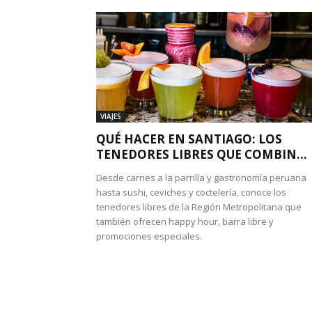
VIAJES
QUÉ HACER EN SANTIAGO: LOS
TENEDORES LIBRES QUE COMBIN...
Desde carnes a la parrilla y gastronomía peruana
hasta sushi, ceviches y coctelería, conoce los
tenedores libres de la Región Metropolitana que
también ofrecen happy hour, barra libre y
promociones especiales.