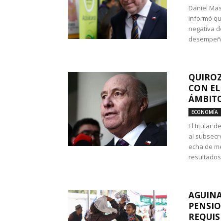
Daniel Mas
informó qu
negativa d
desempeño 
QUIROZ
CON EL
ÁMBITO
ECONOMÍA
El titular
al subsecr
echa de me
resultados
AGUINA
PENSIO
REQUIS