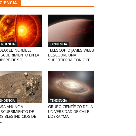
CIENCIA
ENDENCIA
TENDENCIA
DEO: EL INCREÍBLE
TELESCOPIO JAMES WEBB
ESCUBRIMIENTO EN LA
DESCUBRE UNA
PERFICIE SO...
SUPERTIERRA CON OCÉ...
ENDENCIA
TENDENCIA
ASA ANUNCIA
GRUPO CIENTÍFICO DE LA
ESCUBRIMIENTO DE
UNIVERSIDAD DE CHILE
SIBLES INDICIOS DE
LIDERA “MA...
..