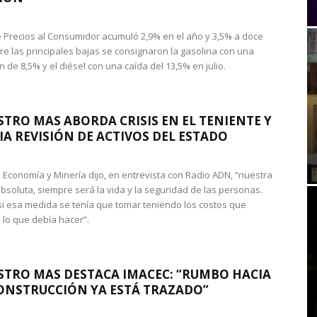
de Precios al Consumidor acumuló 2,9% en el año y 3,5% a doce
re las principales bajas se consignaron la gasolina con una
 de 8,5% y el diésel con una caída del 13,5% en julio.
STRO MAS ABORDA CRISIS EN EL TENIENTE Y
A REVISIÓN DE ACTIVOS DEL ESTADO
de Economía y Minería dijo, en entrevista con Radio ADN, “nuestra
absoluta, siempre será la vida y la seguridad de las personas.
si esa medida se tenía que tomar teniendo los costos que
 lo que debía hacer”.
STRO MAS DESTACA IMACEC: “RUMBO HACIA
ONSTRUCCIÓN YA ESTÁ TRAZADO”