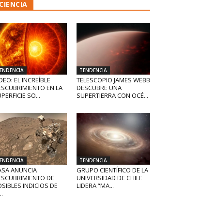
CIENCIA
ENDENCIA
TENDENCIA
DEO: EL INCREÍBLE
TELESCOPIO JAMES WEBB
ESCUBRIMIENTO EN LA
DESCUBRE UNA
PERFICIE SO...
SUPERTIERRA CON OCÉ...
ENDENCIA
TENDENCIA
ASA ANUNCIA
GRUPO CIENTÍFICO DE LA
ESCUBRIMIENTO DE
UNIVERSIDAD DE CHILE
SIBLES INDICIOS DE
LIDERA “MA...
..