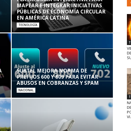
MAPEAR E INTEGRAR INICIATIVAS
PÚBLICAS DE ECONOMÍA CIRCULAR
EN AMÉRICA LATINA
TECNOLOGÍA
T
VI
D
SU
A
SUBTEL MEJORA NORMA DE
PREFIJOS 600 Y 809 PARA EVITAR
ABUSOS EN COBRANZAS Y SPAM
NACIONAL
T
N
D
PO
VI.