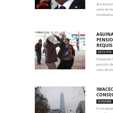
al subsecr
echa de me
resultados
AGUINA
PENSIO
REQUIS
DATO ÚTIL
El popular
pensión de
caso de te
IMACEC
CONSEC
ECONOMÍA
El resulta