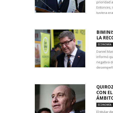
prioridad 
Entonces, 
tuviera era
BIMINI
LA REC
ECONOMÍA
Daniel Mas
informó qu
negativa d
desempeño 
QUIROZ
CON EL
ÁMBITO
ECONOMÍA
El titular