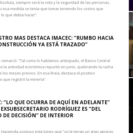
absoluta, siempre será la vida y la seguridad de las personas.
si esa medida se tenía que tomar teniendo los costos que
 lo que debía hacer”.
STRO MAS DESTACA IMACEC: “RUMBO HACIA
ONSTRUCCIÓN YA ESTÁ TRAZADO”
 remarcó: “Tal como lo habíamos anticipado, el Banco Central
e la actividad económica repuntó en junio, quebrando la racha
e los meses previos. En esa línea, destaca el positivo
que registró la minería”.
: “LO QUE OCURRA DE AQUÍ EN ADELANTE”
 EXSUBSECRETARIO RODRÍGUEZ ES “DEL
 DE DECISIÓN” DE INTERIOR
 de Hacienda sostuvo este lunes que “yo le tengo un gran aprecio