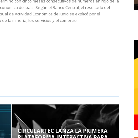
 terminó con cinco meses consecutivos de números en rojo de la
económica del país. Según el Banco Central, el resultado del
sual de Actividad Económica de junio se explicó por el
 de la minería, los servicios y el comercio.
CIRCULARTEC LANZA LA PRIMERA
PLATAFORMA INTERACTIVA PARA