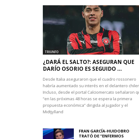
TRIUNFO
¿DARÁ EL SALTO?: ASEGURAN QUE
DARÍO OSORIO ES SEGUIDO ...
Desde Italia aseguraron que el cuadro rossonero
habría aumentado su interés en el delantero chile
Incluso, desde el portal Calciomercato señalaron 
“en las próximas 48 horas se espera la primera
propuesta económica” dirigida al jugador y el
Midtjylland
FRAN GARCÍA-HUIDOBRO
TRATÓ DE “ENFERMOS