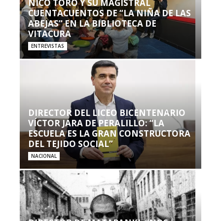
NICO TORO Y SU MAGISTRAL
CUENTACUENTOS DE “LA NIÑA DE LAS
ABEJAS” EN LA BIBLIOTECA DE
VITACURA
ENTREVISTAS
DIRECTOR DEL LICEO BICENTENARIO
VÍCTOR JARA DE PERALILLO: “LA
ESCUELA ES LA GRAN CONSTRUCTORA
DEL TEJIDO SOCIAL”
NACIONAL