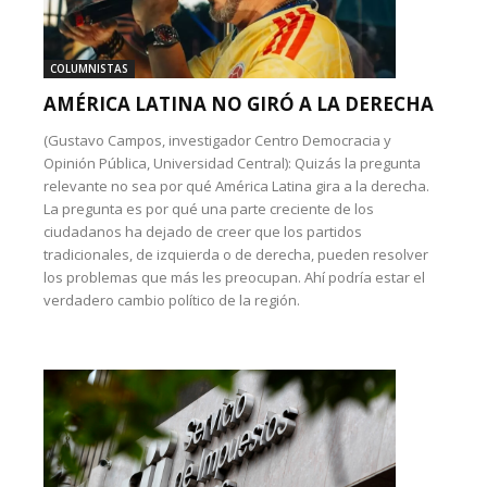
COLUMNISTAS
AMÉRICA LATINA NO GIRÓ A LA DERECHA
(Gustavo Campos, investigador Centro Democracia y
Opinión Pública, Universidad Central): Quizás la pregunta
relevante no sea por qué América Latina gira a la derecha.
La pregunta es por qué una parte creciente de los
ciudadanos ha dejado de creer que los partidos
tradicionales, de izquierda o de derecha, pueden resolver
los problemas que más les preocupan. Ahí podría estar el
verdadero cambio político de la región.