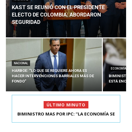
KAST SE REUNIÓ CON EL PRESIDENTE
ELECTO DE COLOMBIA: ABORDARON
SEGURIDAD
NACIONAL
ECONOMÍA
HARBOE: “LO QUE SE REQUIERE AHORA ES
HACER INTERVENCIONES BARRIALES MÁS DE
BIMINISTRO
FONDO”
ESTÁ ENCAU
ÚLTIMO MINUTO
BIMINISTRO MAS POR IPC: “LA ECONOMÍA SE
ESTÁ ENC...