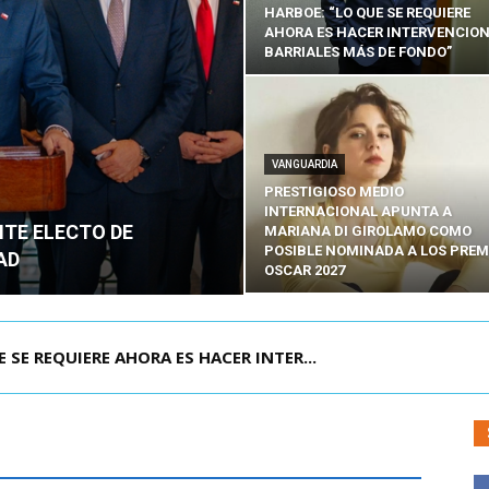
HARBOE: “LO QUE SE REQUIERE
AHORA ES HACER INTERVENCIO
BARRIALES MÁS DE FONDO”
VANGUARDIA
PRESTIGIOSO MEDIO
INTERNACIONAL APUNTA A
NTE ELECTO DE
MARIANA DI GIROLAMO COMO
POSIBLE NOMINADA A LOS PREM
AD
OSCAR 2027
POR IPC: “LA ECONOMÍA SE ESTÁ ENC...