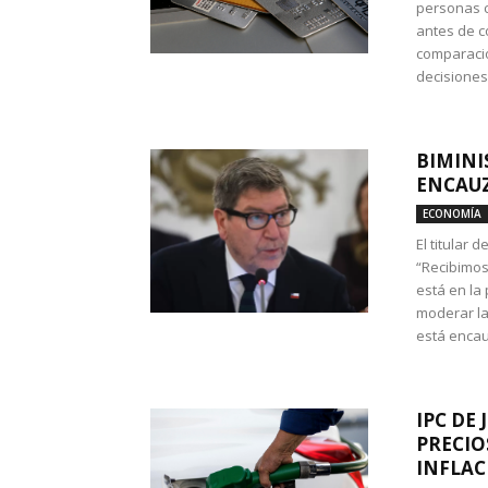
personas c
antes de co
comparació
decisione
BIMINI
ENCAUZ
ECONOMÍA
El titular 
“Recibimos
está en la
moderar la
está encau
IPC DE 
PRECIO
INFLAC