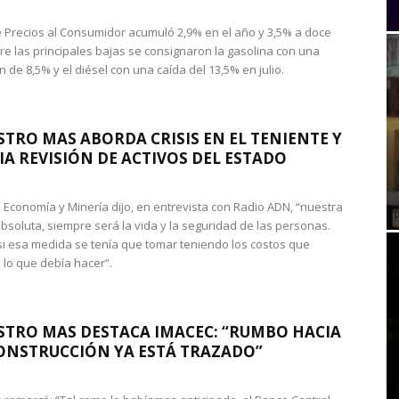
de Precios al Consumidor acumuló 2,9% en el año y 3,5% a doce
re las principales bajas se consignaron la gasolina con una
 de 8,5% y el diésel con una caída del 13,5% en julio.
STRO MAS ABORDA CRISIS EN EL TENIENTE Y
A REVISIÓN DE ACTIVOS DEL ESTADO
de Economía y Minería dijo, en entrevista con Radio ADN, “nuestra
absoluta, siempre será la vida y la seguridad de las personas.
si esa medida se tenía que tomar teniendo los costos que
 lo que debía hacer”.
STRO MAS DESTACA IMACEC: “RUMBO HACIA
ONSTRUCCIÓN YA ESTÁ TRAZADO”