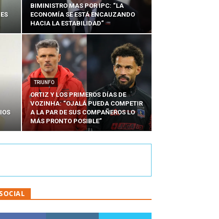
BIMINISTRO MAS POR IPC: “LA
NES
ECONOMÍA SE ESTÁ ENCAUZANDO
HACIA LA ESTABILIDAD”
TRIUNFO
ORTIZ Y LOS PRIMEROS DÍAS DE
VOZINHA: “OJALÁ PUEDA COMPETIR
IOS
A LA PAR DE SUS COMPAÑEROS LO
MÁS PRONTO POSIBLE”
SOCIAL