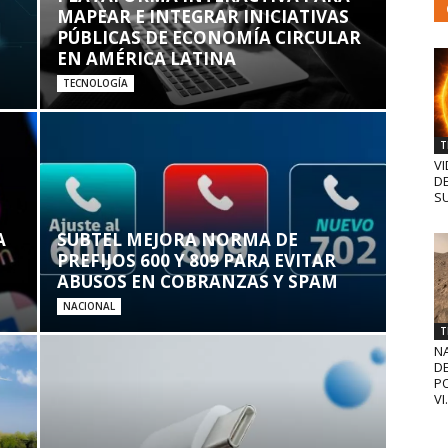
MAPEAR E INTEGRAR INICIATIVAS
PÚBLICAS DE ECONOMÍA CIRCULAR
EN AMÉRICA LATINA
TECNOLOGÍA
T
VI
D
SU
A
SUBTEL MEJORA NORMA DE
PREFIJOS 600 Y 809 PARA EVITAR
ABUSOS EN COBRANZAS Y SPAM
NACIONAL
T
N
D
PO
VI.