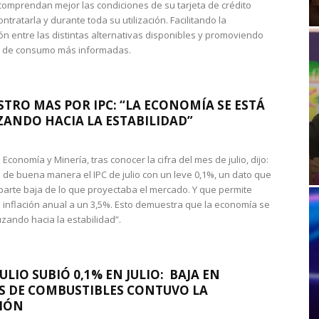
omprendan mejor las condiciones de su tarjeta de crédito
ntratarla y durante toda su utilización. Facilitando la
n entre las distintas alternativas disponibles y promoviendo
s de consumo más informadas.
STRO MAS POR IPC: “LA ECONOMÍA SE ESTÁ
ANDO HACIA LA ESTABILIDAD”
de Economía y Minería, tras conocer la cifra del mes de julio, dijo:
 de buena manera el IPC de julio con un leve 0,1%, un dato que
 parte baja de lo que proyectaba el mercado. Y que permite
 inflación anual a un 3,5%. Esto demuestra que la economía se
zando hacia la estabilidad”.
JULIO SUBIÓ 0,1% EN JULIO: BAJA EN
S DE COMBUSTIBLES CONTUVO LA
IÓN