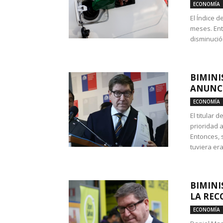
ECONOMÍA
El Índice 
meses. Ent
disminución
BIMINI
ANUNCI
ECONOMÍA
El titular 
prioridad 
Entonces, 
tuviera era
BIMINI
LA REC
ECONOMÍA