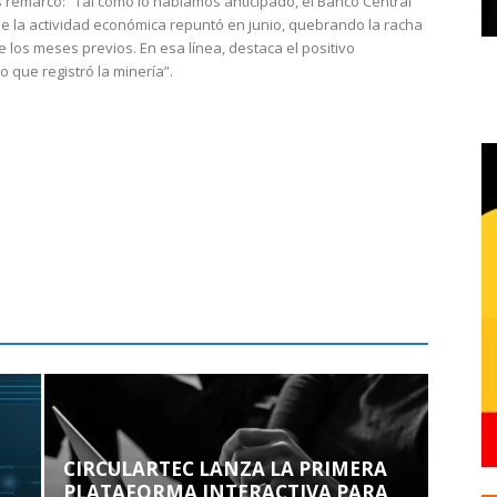
 remarcó: “Tal como lo habíamos anticipado, el Banco Central
e la actividad económica repuntó en junio, quebrando la racha
e los meses previos. En esa línea, destaca el positivo
que registró la minería”.
CIRCULARTEC LANZA LA PRIMERA
PLATAFORMA INTERACTIVA PARA