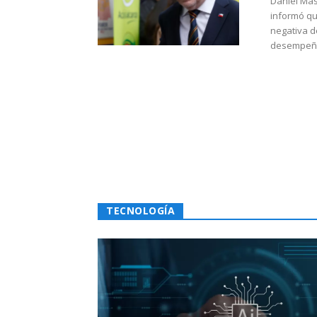
Daniel Mas
informó qu
negativa d
desempeño 
TECNOLOGÍA