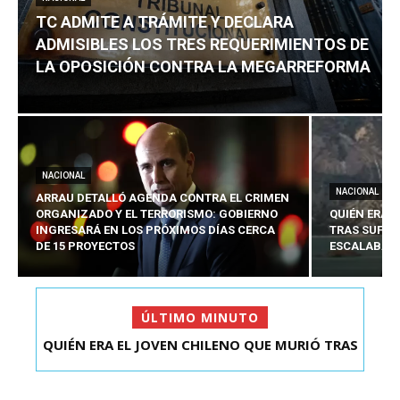
TC ADMITE A TRÁMITE Y DECLARA
ADMISIBLES LOS TRES REQUERIMIENTOS DE
LA OPOSICIÓN CONTRA LA MEGARREFORMA
NACIONAL
NACIONAL
ARRAU DETALLÓ AGENDA CONTRA EL CRIMEN
ORGANIZADO Y EL TERRORISMO: GOBIERNO
QUIÉN ERA 
INGRESARÁ EN LOS PRÓXIMOS DÍAS CERCA
TRAS SUFRI
DE 15 PROYECTOS
ESCALABA E
ÚLTIMO MINUTO
QUIÉN ERA EL JOVEN CHILENO QUE MURIÓ TRAS
TC ADMITE A TRÁMITE Y DECLARA ADMISIBLES
SUFRIR ACCID...
LOS TRES REQU...