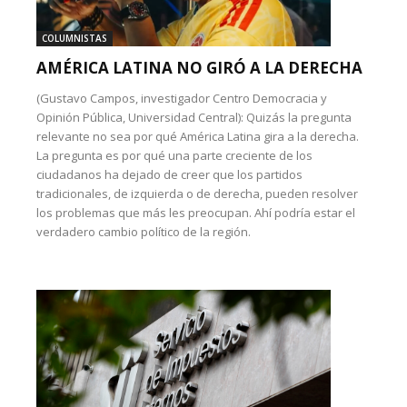
COLUMNISTAS
AMÉRICA LATINA NO GIRÓ A LA DERECHA
(Gustavo Campos, investigador Centro Democracia y
Opinión Pública, Universidad Central): Quizás la pregunta
relevante no sea por qué América Latina gira a la derecha.
La pregunta es por qué una parte creciente de los
ciudadanos ha dejado de creer que los partidos
tradicionales, de izquierda o de derecha, pueden resolver
los problemas que más les preocupan. Ahí podría estar el
verdadero cambio político de la región.