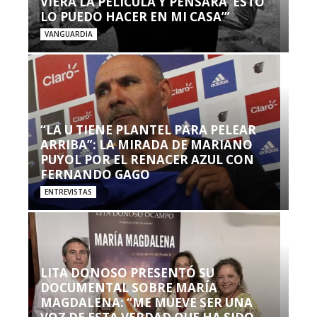
VIERA LA PELÍCULA Y PENSARA ‘ESTO
LO PUEDO HACER EN MI CASA’”
VANGUARDIA
“LA U TIENE PLANTEL PARA PELEAR
ARRIBA”: LA MIRADA DE MARIANO
PUYOL POR EL RENACER AZUL CON
FERNANDO GAGO
ENTREVISTAS
LITA DONOSO PRESENTÓ SU
DOCUMENTAL SOBRE MARÍA
MAGDALENA: “ME MUEVE SER UNA