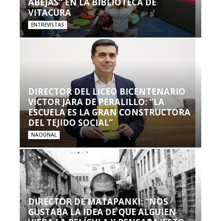
ABEJAS” EN LA BIBLIOTECA DE
VITACURA
ENTREVISTAS
DIRECTOR DEL LICEO BICENTENARIO
VÍCTOR JARA DE PERALILLO: “LA
ESCUELA ES LA GRAN CONSTRUCTORA
DEL TEJIDO SOCIAL”
NACIONAL
DIRECTOR DE MATAPANKI: “NOS
GUSTABA LA IDEA DE QUE ALGUIEN