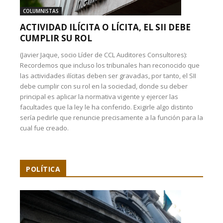
COLUMNISTAS
ACTIVIDAD ILÍCITA O LÍCITA, EL SII DEBE
CUMPLIR SU ROL
(Javier Jaque, socio Líder de CCL Auditores Consultores):
Recordemos que incluso los tribunales han reconocido que
las actividades ilícitas deben ser gravadas, por tanto, el SII
debe cumplir con su rol en la sociedad, donde su deber
principal es aplicar la normativa vigente y ejercer las
facultades que la ley le ha conferido. Exigirle algo distinto
sería pedirle que renuncie precisamente a la función para la
cual fue creado.
POLÍTICA