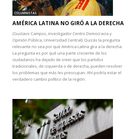
COLUMNISTAS
AMÉRICA LATINA NO GIRÓ A LA DERECHA
(Gustavo Campos, investigador Centro Democracia y
Opinión Pública, Universidad Central): Quizás la pregunta
relevante no sea por qué América Latina gira a la derecha.
La pregunta es por qué una parte creciente de los
ciudadanos ha dejado de creer que los partidos
tradicionales, de izquierda o de derecha, pueden resolver
los problemas que más les preocupan. Ahí podría estar el
verdadero cambio político de la región.