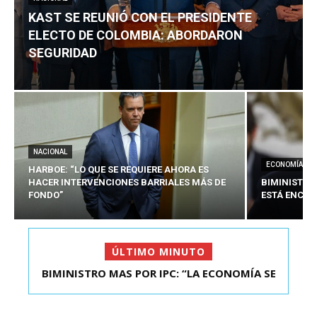
KAST SE REUNIÓ CON EL PRESIDENTE
ELECTO DE COLOMBIA: ABORDARON
SEGURIDAD
NACIONAL
ECONOMÍA
HARBOE: “LO QUE SE REQUIERE AHORA ES
HACER INTERVENCIONES BARRIALES MÁS DE
BIMINISTRO
FONDO”
ESTÁ ENCAU
ÚLTIMO MINUTO
BIMINISTRO MAS POR IPC: “LA ECONOMÍA SE
KAST SE REUNIÓ CON EL PRESIDENTE ELECTO DE
ESTÁ ENC...
COLOMBIA: A...