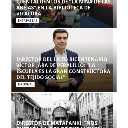
CUENTACUENTOS DE “LA NIÑA DE LAS
ABEJAS” EN LA BIBLIOTECA DE
VITACURA
ENTREVISTAS
DIRECTOR DEL LICEO BICENTENARIO
VÍCTOR JARA DE PERALILLO: “LA
ESCUELA ES LA GRAN CONSTRUCTORA
DEL TEJIDO SOCIAL”
NACIONAL
DIRECTOR DE MATAPANKI: “NOS