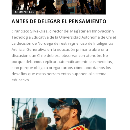
COLUMNISTAS
ANTES DE DELEGAR EL PENSAMIENTO
(Francisco Silva-Díaz, director del Magíster en Innovación y
Tecnología Educativa de la Universidad Autónoma de Chile):
La decisión de Noruega de restringir el uso de Inteligencia
Artificial Generativa en la educación primaria abre una
discusión que Chile debiera observar con atención. No
porque debamos replicar automáticamente sus medidas,
sino porque obliga a preguntarnos cómo abordamos los
desafíos que estas herramientas suponen al sistema
educativo.