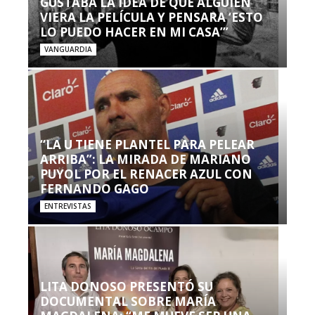
GUSTABA LA IDEA DE QUE ALGUIEN
VIERA LA PELÍCULA Y PENSARA ‘ESTO
LO PUEDO HACER EN MI CASA’”
VANGUARDIA
“LA U TIENE PLANTEL PARA PELEAR
ARRIBA”: LA MIRADA DE MARIANO
PUYOL POR EL RENACER AZUL CON
FERNANDO GAGO
ENTREVISTAS
LITA DONOSO PRESENTÓ SU
DOCUMENTAL SOBRE MARÍA