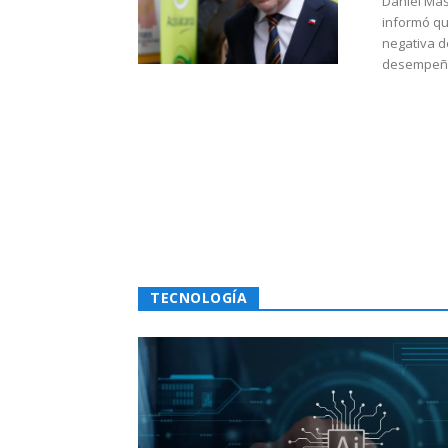
Daniel Mas
informó qu
negativa d
desempeño 
TECNOLOGÍA