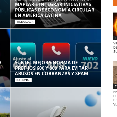
MAPEAR E INTEGRAR INICIATIVAS
PÚBLICAS DE ECONOMÍA CIRCULAR
EN AMÉRICA LATINA
TECNOLOGÍA
T
VI
D
SU
A
SUBTEL MEJORA NORMA DE
PREFIJOS 600 Y 809 PARA EVITAR
ABUSOS EN COBRANZAS Y SPAM
NACIONAL
T
N
D
PO
VI.