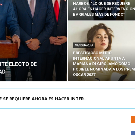
HARBOE: “LO QUE SE REQUIERE
AHORA ES HACER INTERVENCIO
BARRIALES MÁS DE FONDO”
VANGUARDIA
PRESTIGIOSO MEDIO
INTERNACIONAL APUNTA A
NTE ELECTO DE
MARIANA DI GIROLAMO COMO
POSIBLE NOMINADA A LOS PREM
AD
OSCAR 2027
POR IPC: “LA ECONOMÍA SE ESTÁ ENC...