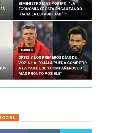
BIMINISTRO MAS POR IPC: “LA
NES
ECONOMÍA SE ESTÁ ENCAUZANDO
HACIA LA ESTABILIDAD”
TRIUNFO
ORTIZ Y LOS PRIMEROS DÍAS DE
VOZINHA: “OJALÁ PUEDA COMPETIR
IOS
A LA PAR DE SUS COMPAÑEROS LO
MÁS PRONTO POSIBLE”
SOCIAL