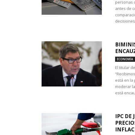
personas c
antes de co
comparació
decisione
BIMINI
ENCAUZ
ECONOMÍA
El titular 
“Recibimos
está en la
moderar la
está encau
IPC DE 
PRECIO
INFLAC