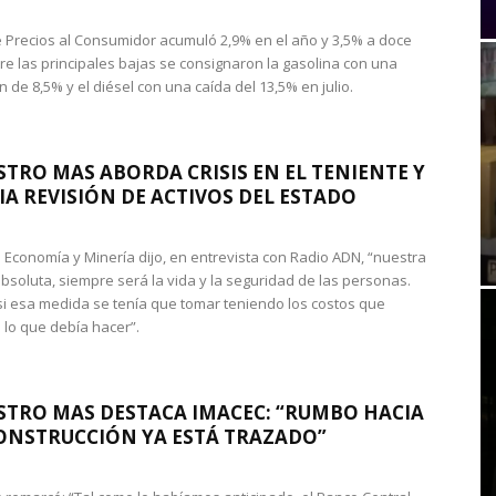
de Precios al Consumidor acumuló 2,9% en el año y 3,5% a doce
re las principales bajas se consignaron la gasolina con una
 de 8,5% y el diésel con una caída del 13,5% en julio.
STRO MAS ABORDA CRISIS EN EL TENIENTE Y
A REVISIÓN DE ACTIVOS DEL ESTADO
de Economía y Minería dijo, en entrevista con Radio ADN, “nuestra
absoluta, siempre será la vida y la seguridad de las personas.
si esa medida se tenía que tomar teniendo los costos que
 lo que debía hacer”.
STRO MAS DESTACA IMACEC: “RUMBO HACIA
ONSTRUCCIÓN YA ESTÁ TRAZADO”