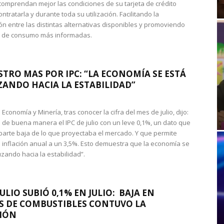
omprendan mejor las condiciones de su tarjeta de crédito
ntratarla y durante toda su utilización. Facilitando la
n entre las distintas alternativas disponibles y promoviendo
s de consumo más informadas.
STRO MAS POR IPC: “LA ECONOMÍA SE ESTÁ
ANDO HACIA LA ESTABILIDAD”
de Economía y Minería, tras conocer la cifra del mes de julio, dijo:
 de buena manera el IPC de julio con un leve 0,1%, un dato que
 parte baja de lo que proyectaba el mercado. Y que permite
 inflación anual a un 3,5%. Esto demuestra que la economía se
zando hacia la estabilidad”.
JULIO SUBIÓ 0,1% EN JULIO: BAJA EN
S DE COMBUSTIBLES CONTUVO LA
IÓN