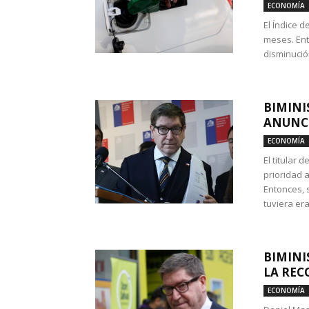
ECONOMÍA
El Índice 
meses. Ent
disminución
BIMINI
ANUNCI
ECONOMÍA
El titular 
prioridad 
Entonces, 
tuviera era
BIMINI
LA REC
ECONOMÍA