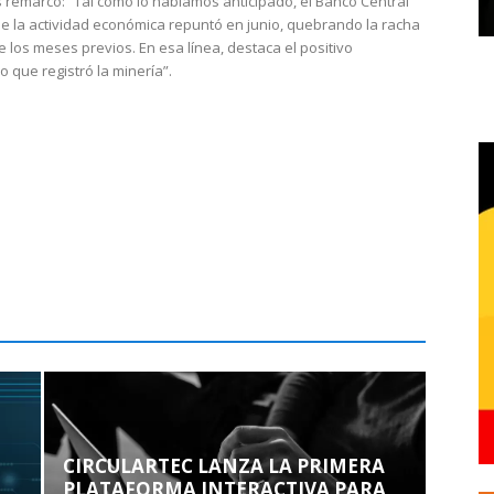
 remarcó: “Tal como lo habíamos anticipado, el Banco Central
e la actividad económica repuntó en junio, quebrando la racha
e los meses previos. En esa línea, destaca el positivo
que registró la minería”.
CIRCULARTEC LANZA LA PRIMERA
PLATAFORMA INTERACTIVA PARA