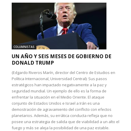
COLUMNISTAS
UN AÑO Y SEIS MESES DE GOBIERNO DE
DONALD TRUMP
(Edgardo Riveros Marín, director del Centro de Estudios en
Política Internacional, Universidad Central): Sus pasos
estratégicos han impactado negativamente a la paz y
seguridad mundial. Un ejemplo de ello es la forma de
enfrentar la situación en el Medio Oriente. El ataque
conjunto de Estados Unidos e Israel a Irán es una
demostración de agravamiento del conflicto con efectos
planetarios. Además, su errática conducta refleja que no
posee una estrategia de salida que de viabilidad a un alto el
fuego y más se aleja la posibilidad de una paz estable.