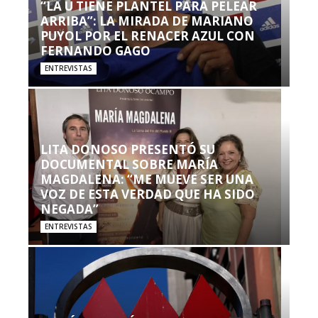
“LA U TIENE PLANTEL PARA PELEAR
ARRIBA”: LA MIRADA DE MARIANO
PUYOL POR EL RENACER AZUL CON
FERNANDO GAGO
ENTREVISTAS
LITA DONOSO PRESENTÓ SU
DOCUMENTAL SOBRE MARÍA
MAGDALENA: “ME MUEVE SER UNA
VOZ DE ESTA VERDAD QUE HA SIDO
NEGADA”
ENTREVISTAS