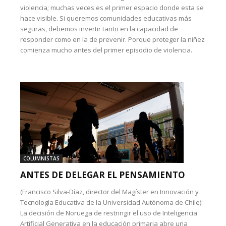
violencia; muchas veces es el primer espacio donde esta se
hace visible. Si queremos comunidades educativas más
seguras, debemos invertir tanto en la capacidad de
responder como en la de prevenir. Porque proteger la niñez
comienza mucho antes del primer episodio de violencia.
COLUMNISTAS
ANTES DE DELEGAR EL PENSAMIENTO
(Francisco Silva-Díaz, director del Magíster en Innovación y
Tecnología Educativa de la Universidad Autónoma de Chile):
La decisión de Noruega de restringir el uso de Inteligencia
Artificial Generativa en la educación primaria abre una