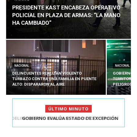
PRESIDENTE KAST ENCABEZA OPERATIVO
POLICIAL EN PLAZA DE ARMAS: “LA MANO
HA CAMBIADO”
NACIONAL
NACIONAL
DELINCUENTES REALIZAN VIOLENTO
GOBIERNO E
TURBAZO CONTRA UNA FAMILIA EN PUENTE
TERRITORIA
ALTO: DISPARARON AL AIRE
PELIGROSO
ÚLTIMO MINUTO
GOBIERNO EVALÚA ESTADO DE EXCEPCIÓN
TERRITORIAL PARA 5...