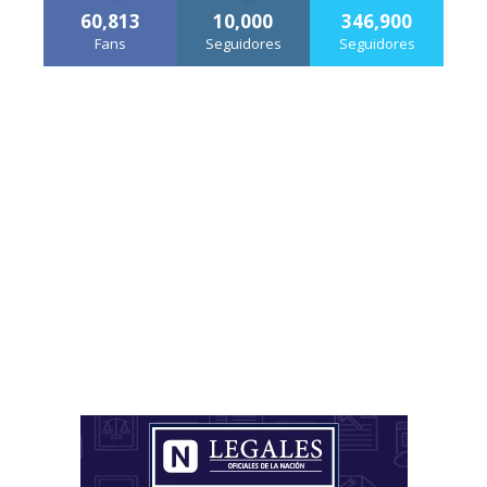
60,813
10,000
346,900
Fans
Seguidores
Seguidores