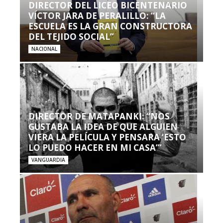
DIRECTOR DEL LICEO BICENTENARIO
VÍCTOR JARA DE PERALILLO: “LA
ESCUELA ES LA GRAN CONSTRUCTORA
DEL TEJIDO SOCIAL”
NACIONAL
DIRECTOR DE MATAPANKI: “NOS
GUSTABA LA IDEA DE QUE ALGUIEN
VIERA LA PELÍCULA Y PENSARA ‘ESTO
LO PUEDO HACER EN MI CASA’”
VANGUARDIA