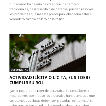
ciudadanos ha dejado de creer que los partidos
tradicionales, de izquierda o de derecha, pueden resolver
los problemas que más les preocupan. Ahí podría estar el
verdadero cambio político de la región.
COLUMNISTAS
ACTIVIDAD ILÍCITA O LÍCITA, EL SII DEBE
CUMPLIR SU ROL
(Javier Jaque, socio Líder de CCL Auditores Consultores):
Recordemos que incluso los tribunales han reconocido que
las actividades ilícitas deben ser gravadas, por tanto, el SII
debe cumplir con su rol en la sociedad, donde su deber