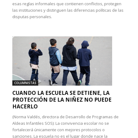
esas reglas informales que contienen conflictos, protegen
las instituciones y distinguen las diferencias políticas de las
disputas personales.
COLUMNISTAS
CUANDO LA ESCUELA SE DETIENE, LA
PROTECCIÓN DE LA NIÑEZ NO PUEDE
HACERLO
(Norma Valdés, directora de Desarrollo de Programas de
Aldeas Infantiles SOS): La convivencia escolar no se
fortalecerá únicamente con mejores protocolos o
sanciones. La escuela no es el lugar donde nace la