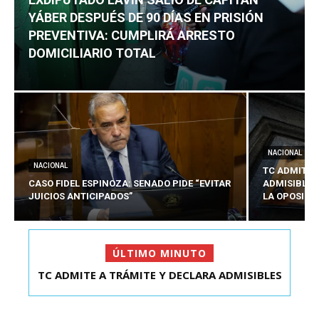
YÁBER DESPUÉS DE 90 DÍAS EN PRISIÓN
PREVENTIVA: CUMPLIRÁ ARRESTO
DOMICILIARIO TOTAL
NACIONAL
NACIONAL
TC ADMITE 
CASO FIDEL ESPINOZA: SENADO PIDE “EVITAR
ADMISIBLES
JUICIOS ANTICIPADOS”
LA OPOSICI
ÚLTIMO MINUTO
TC ADMITE A TRÁMITE Y DECLARA ADMISIBLES
EXDIPUTADO LAVÍN SALIÓ DE CAPITÁN YÁBER
LOS TRES REQU...
DESPUÉS DE 90 ...