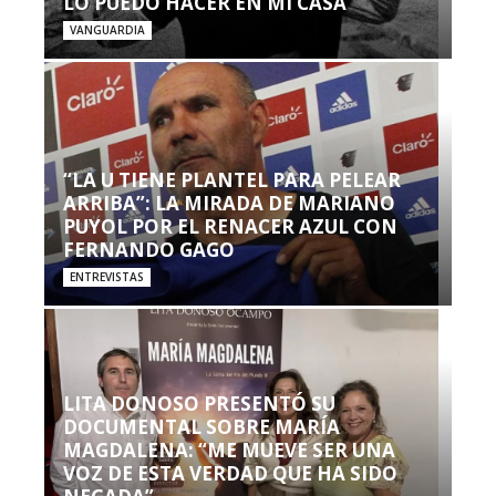
LO PUEDO HACER EN MI CASA’”
VANGUARDIA
“LA U TIENE PLANTEL PARA PELEAR
ARRIBA”: LA MIRADA DE MARIANO
PUYOL POR EL RENACER AZUL CON
FERNANDO GAGO
ENTREVISTAS
LITA DONOSO PRESENTÓ SU
DOCUMENTAL SOBRE MARÍA
MAGDALENA: “ME MUEVE SER UNA
VOZ DE ESTA VERDAD QUE HA SIDO