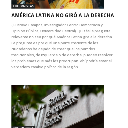
COLUMNISTAS
AMÉRICA LATINA NO GIRÓ A LA DERECHA
(Gustavo Campos, investigador Centro Democracia y
Opinión Pública, Universidad Central): Quizás la pregunta
relevante no sea por qué América Latina gira a la derecha.
La pregunta es por qué una parte creciente de los
ciudadanos ha dejado de creer que los partidos
tradicionales, de izquierda o de derecha, pueden resolver
los problemas que más les preocupan. Ahí podría estar el
verdadero cambio político de la región.