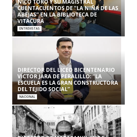
NICO TORO Y SU MAGISTRAL
CUENTACUENTOS DE “LA NIÑA DE LAS
ABEJAS” EN LA BIBLIOTECA DE
VITACURA
ENTREVISTAS
DIRECTOR DEL LICEO BICENTENARIO
VÍCTOR JARA DE PERALILLO: “LA
ESCUELA ES LA GRAN CONSTRUCTORA
DEL TEJIDO SOCIAL”
NACIONAL