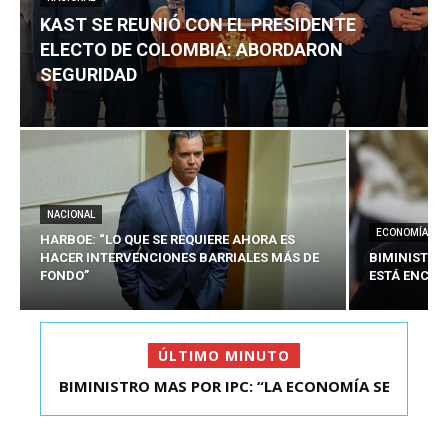
KAST SE REUNIÓ CON EL PRESIDENTE
ELECTO DE COLOMBIA: ABORDARON
SEGURIDAD
NACIONAL
ECONOMÍA
HARBOE: “LO QUE SE REQUIERE AHORA ES
HACER INTERVENCIONES BARRIALES MÁS DE
BIMINISTRO
FONDO”
ESTÁ ENCAU
ÚLTIMO MINUTO
BIMINISTRO MAS POR IPC: “LA ECONOMÍA SE
KAST SE REUNIÓ CON EL PRESIDENTE ELECTO DE
ESTÁ ENC...
COLOMBIA: A...