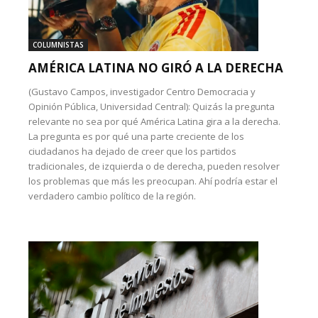
COLUMNISTAS
AMÉRICA LATINA NO GIRÓ A LA DERECHA
(Gustavo Campos, investigador Centro Democracia y
Opinión Pública, Universidad Central): Quizás la pregunta
relevante no sea por qué América Latina gira a la derecha.
La pregunta es por qué una parte creciente de los
ciudadanos ha dejado de creer que los partidos
tradicionales, de izquierda o de derecha, pueden resolver
los problemas que más les preocupan. Ahí podría estar el
verdadero cambio político de la región.