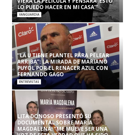
VIERA LA PELÍCULA Y PENSARA ‘ESTO
LO PUEDO HACER EN MI CASA’”
VANGUARDIA
“LA U TIENE PLANTEL PARA PELEAR
ARRIBA”: LA MIRADA DE MARIANO
PUYOL POR EL RENACER AZUL CON
FERNANDO GAGO
ENTREVISTAS
LITA DONOSO PRESENTÓ SU
DOCUMENTAL SOBRE MARÍA
MAGDALENA: “ME MUEVE SER UNA