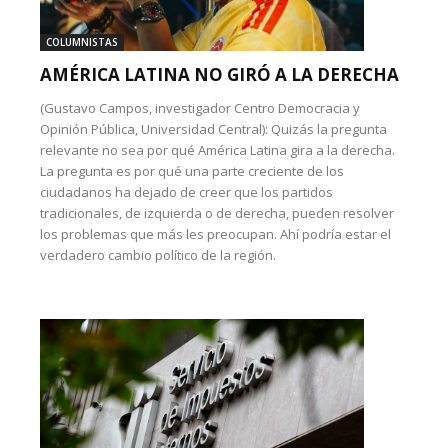
COLUMNISTAS
AMÉRICA LATINA NO GIRÓ A LA DERECHA
(Gustavo Campos, investigador Centro Democracia y
Opinión Pública, Universidad Central): Quizás la pregunta
relevante no sea por qué América Latina gira a la derecha.
La pregunta es por qué una parte creciente de los
ciudadanos ha dejado de creer que los partidos
tradicionales, de izquierda o de derecha, pueden resolver
los problemas que más les preocupan. Ahí podría estar el
verdadero cambio político de la región.