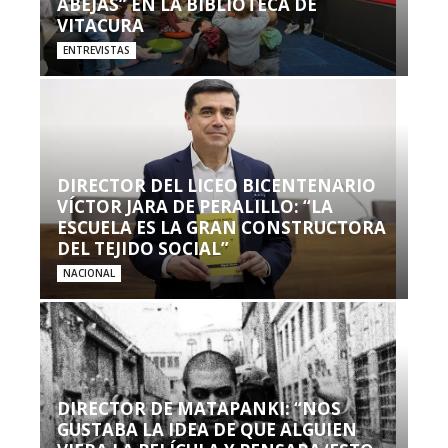
ABEJAS” EN LA BIBLIOTECA DE
VITACURA
ENTREVISTAS
DIRECTOR DEL LICEO BICENTENARIO
VÍCTOR JARA DE PERALILLO: “LA
ESCUELA ES LA GRAN CONSTRUCTORA
DEL TEJIDO SOCIAL”
NACIONAL
DIRECTOR DE MATAPANKI: “NOS
GUSTABA LA IDEA DE QUE ALGUIEN