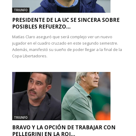
TRIUNFO
PRESIDENTE DE LA UC SE SINCERA SOBRE
POSIBLES REFUERZO...
Matías Claro aseguró que será complejo ver un nuevo
jugador en el cuadro cruzado en este segundo semestre.
Además, manifestó su sueño de poder llegar a la final de la
Copa Libertadores.
TRIUNFO
BRAVO Y LA OPCIÓN DE TRABAJAR CON
PELLEGRINI EN LA ROJ...