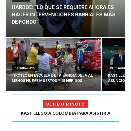
HARBOE: “LO QUE SE REQUIERE AHORA ES
HACER INTERVENCIONES BARRIALES MÁS
DE FONDO”
INTERNACIONAL
INTERNACIONA
TIROTEO EN ESCUELA DE TAILANDIA DEJA AL
KAST LLEGÓ
MENOS NUEVE MUERTOS Y 15 HERIDOS
ASUNCIÓN D
ÚLTIMO MINUTO
HARBOE: “LO QUE SE REQUIERE AHORA ES HACER
KAST LLEGÓ A COLOMBIA PARA ASISTIR A
ASUNCIÓN DE ABELA...
INTER...