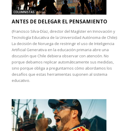
COLUMNISTAS
ANTES DE DELEGAR EL PENSAMIENTO
(Francisco Silva-Díaz, director del Magíster en Innovación y
Tecnología Educativa de la Universidad Autónoma de Chile):
La decisión de Noruega de restringir el uso de Inteligencia
Artificial Generativa en la educación primaria abre una
discusión que Chile debiera observar con atención. No
porque debamos replicar automáticamente sus medidas,
sino porque obliga a preguntarnos cómo abordamos los
desafíos que estas herramientas suponen al sistema
educativo.