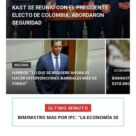
KAST SE REUNIÓ CON EL PRESIDENTE
ELECTO DE COLOMBIA: ABORDARON
SEGURIDAD
NACIONAL
ECONOMÍA
HARBOE: “LO QUE SE REQUIERE AHORA ES
HACER INTERVENCIONES BARRIALES MÁS DE
BIMINISTRO
FONDO”
ESTÁ ENCAU
ÚLTIMO MINUTO
BIMINISTRO MAS POR IPC: “LA ECONOMÍA SE
KAST SE REUNIÓ CON EL PRESIDENTE ELECTO DE
ESTÁ ENC...
COLOMBIA: A...