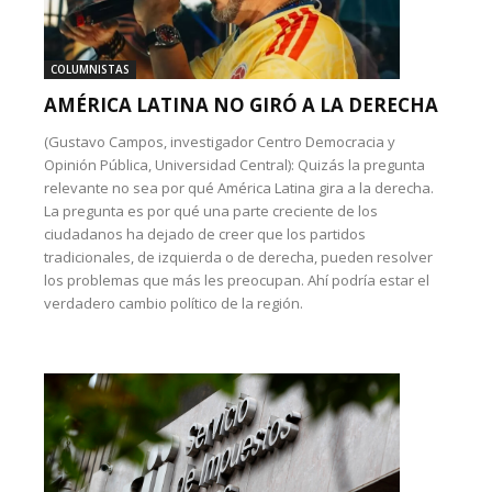
COLUMNISTAS
AMÉRICA LATINA NO GIRÓ A LA DERECHA
(Gustavo Campos, investigador Centro Democracia y
Opinión Pública, Universidad Central): Quizás la pregunta
relevante no sea por qué América Latina gira a la derecha.
La pregunta es por qué una parte creciente de los
ciudadanos ha dejado de creer que los partidos
tradicionales, de izquierda o de derecha, pueden resolver
los problemas que más les preocupan. Ahí podría estar el
verdadero cambio político de la región.