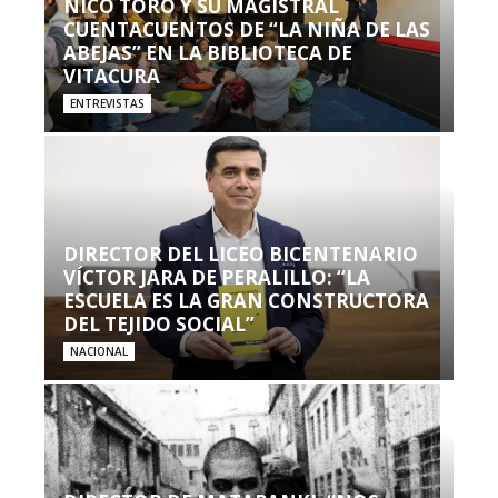
NICO TORO Y SU MAGISTRAL
CUENTACUENTOS DE “LA NIÑA DE LAS
ABEJAS” EN LA BIBLIOTECA DE
VITACURA
ENTREVISTAS
DIRECTOR DEL LICEO BICENTENARIO
VÍCTOR JARA DE PERALILLO: “LA
ESCUELA ES LA GRAN CONSTRUCTORA
DEL TEJIDO SOCIAL”
NACIONAL