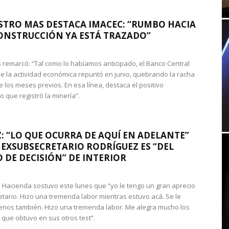
STRO MAS DESTACA IMACEC: “RUMBO HACIA
ONSTRUCCIÓN YA ESTÁ TRAZADO”
 remarcó: “Tal como lo habíamos anticipado, el Banco Central
e la actividad económica repuntó en junio, quebrando la racha
e los meses previos. En esa línea, destaca el positivo
que registró la minería”.
: “LO QUE OCURRA DE AQUÍ EN ADELANTE”
 EXSUBSECRETARIO RODRÍGUEZ ES “DEL
 DE DECISIÓN” DE INTERIOR
 de Hacienda sostuvo este lunes que “yo le tengo un gran aprecio
etario. Hizo una tremenda labor mientras estuvo acá. Se le
nos también. Hizo una tremenda labor. Me alegra mucho los
 que obtuvo en sus otros test”.