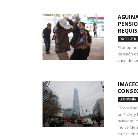
AGUINA
PENSIO
REQUIS
DATO ÚTIL
El popular
pensión de
caso de te
IMACEC
CONSEC
ECONOMÍA
El resulta
un 1,2%, y
actividad 
Índice Men
crecimiento