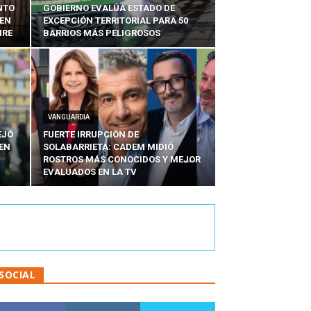
NTO
GOBIERNO EVALÚA ESTADO DE
 EN
EXCEPCIÓN TERRITORIAL PARA 50
IRE
BARRIOS MÁS PELIGROSOS
VANGUARDIA
EJÓ
FUERTE IRRUPCIÓN DE
EN
SOLABARRIETA: CADEM MIDIÓ
N
ROSTROS MÁS CONOCIDOS Y MEJOR
EVALUADOS EN LA TV
SOCIAL