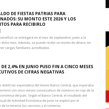
LDO DE FIESTAS PATRIAS PARA
NADOS: SU MONTO ESTE 2026 Y LOS
ITOS PARA RECIBIRLO
 beneficio se entregará en el mes de septiembre, junto a la
 dicho mes. Además, se puede recibir un monto de dinero, en
ner cargas familiares acreditadas.
 DE 2,4% EN JUNIO PUSO FIN A CINCO MESES
UTIVOS DE CIFRAS NEGATIVAS
do dobló las expectativa del mismo Banco Central, que esperaba
 terminó con cinco meses consecutivos de números en rojo de la
económica del país. Según el Banco Central, el resultado del
sual de Actividad Económica de junio se explicó por el
 de la minería, los servicios y el comercio.