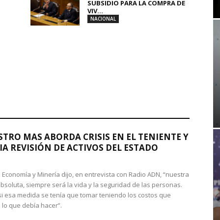
SUBSIDIO PARA LA COMPRA DE
VIV...
NACIONAL
STRO MAS ABORDA CRISIS EN EL TENIENTE Y
A REVISIÓN DE ACTIVOS DEL ESTADO
de Economía y Minería dijo, en entrevista con Radio ADN, “nuestra
absoluta, siempre será la vida y la seguridad de las personas.
si esa medida se tenía que tomar teniendo los costos que
 lo que debía hacer”.