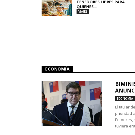
TENEDORES LIBRES PARA
QUIENES...
VIAJES
ECONOMÍA
BIMINI
ANUNCI
ECONOMÍA
El titular 
prioridad 
Entonces, 
tuviera era