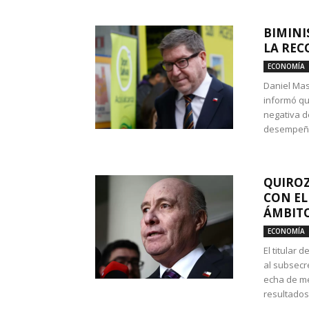
BIMINI
LA REC
ECONOMÍA
Daniel Mas
informó qu
negativa d
desempeño 
QUIROZ
CON EL
ÁMBITO
ECONOMÍA
El titular
al subsecr
echa de me
resultados