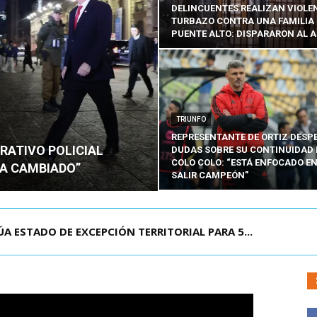
DELINCUENTES REALIZAN VIOLE
TURBAZO CONTRA UNA FAMILIA
PUENTE ALTO: DISPARARON AL A
TRIUNFO
REPRESENTANTE DE ORTIZ DESP
RATIVO POLICIAL
DUDAS SOBRE SU CONTINUIDAD 
COLO COLO: “ESTÁ ENFOCADO E
HA CAMBIADO”
SALIR CAMPEÓN”
A ESTADO DE EXCEPCIÓN TERRITORIAL PARA 5...
AST ENCABEZA OPERATIVO POLICIAL EN PLAZA D...