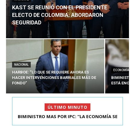
KAST SE REUNIÓ CON EL PRESIDENTE
ELECTO DE COLOMBIA: ABORDARON
SEGURIDAD
NACIONAL
ECONOMÍA
HARBOE: “LO QUE SE REQUIERE AHORA ES
HACER INTERVENCIONES BARRIALES MÁS DE
BIMINISTRO
FONDO”
ESTÁ ENCAU
ÚLTIMO MINUTO
BIMINISTRO MAS POR IPC: “LA ECONOMÍA SE
KAST SE REUNIÓ CON EL PRESIDENTE ELECTO DE
ESTÁ ENC...
COLOMBIA: A...