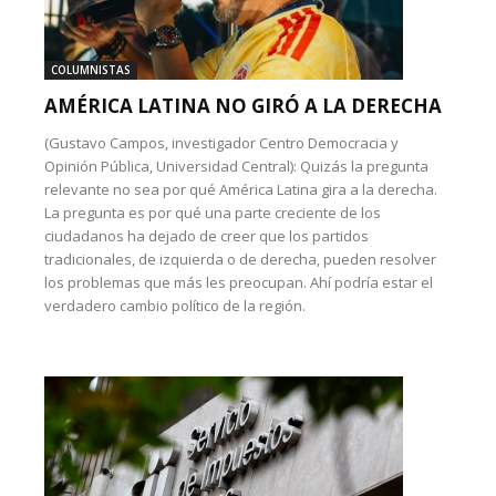
COLUMNISTAS
AMÉRICA LATINA NO GIRÓ A LA DERECHA
(Gustavo Campos, investigador Centro Democracia y
Opinión Pública, Universidad Central): Quizás la pregunta
relevante no sea por qué América Latina gira a la derecha.
La pregunta es por qué una parte creciente de los
ciudadanos ha dejado de creer que los partidos
tradicionales, de izquierda o de derecha, pueden resolver
los problemas que más les preocupan. Ahí podría estar el
verdadero cambio político de la región.