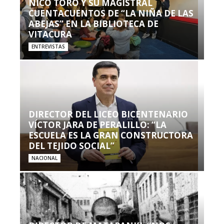
NICO TORO Y SU MAGISTRAL
CUENTACUENTOS DE “LA NIÑA DE LAS
ABEJAS” EN LA BIBLIOTECA DE
VITACURA
ENTREVISTAS
DIRECTOR DEL LICEO BICENTENARIO
VÍCTOR JARA DE PERALILLO: “LA
ESCUELA ES LA GRAN CONSTRUCTORA
DEL TEJIDO SOCIAL”
NACIONAL