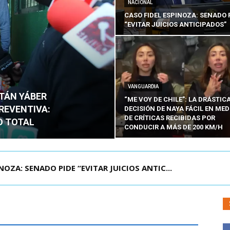
NACIONAL
CASO FIDEL ESPINOZA: SENADO 
“EVITAR JUICIOS ANTICIPADOS”
VANGUARDIA
ITÁN YÁBER
“ME VOY DE CHILE”: LA DRÁSTIC
PREVENTIVA:
DECISIÓN DE NAYA FÁCIL EN MED
DE CRÍTICAS RECIBIDAS POR
O TOTAL
CONDUCIR A MÁS DE 200 KM/H
ÁMITE Y DECLARA ADMISIBLES LOS TRES REQU...