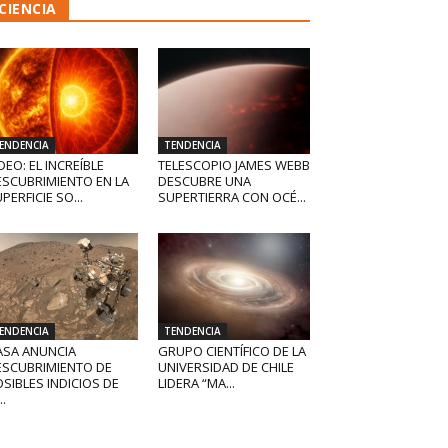
CIENCIA
ENDENCIA
TENDENCIA
DEO: EL INCREÍBLE
TELESCOPIO JAMES WEBB
ESCUBRIMIENTO EN LA
DESCUBRE UNA
PERFICIE SO...
SUPERTIERRA CON OCÉ...
ENDENCIA
TENDENCIA
ASA ANUNCIA
GRUPO CIENTÍFICO DE LA
ESCUBRIMIENTO DE
UNIVERSIDAD DE CHILE
SIBLES INDICIOS DE
LIDERA “MA...
..