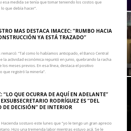
si esa medida se tenía que tomar teniendo los costos que
 lo que debía hacer”.
STRO MAS DESTACA IMACEC: “RUMBO HACIA
ONSTRUCCIÓN YA ESTÁ TRAZADO”
 remarcó: “Tal como lo habíamos anticipado, el Banco Central
e la actividad económica repuntó en junio, quebrando la racha
e los meses previos. En esa línea, destaca el positivo
que registró la minería”.
: “LO QUE OCURRA DE AQUÍ EN ADELANTE”
 EXSUBSECRETARIO RODRÍGUEZ ES “DEL
 DE DECISIÓN” DE INTERIOR
 de Hacienda sostuvo este lunes que “yo le tengo un gran aprecio
etario. Hizo una tremenda labor mientras estuvo acá. Se le