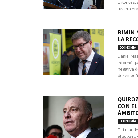
Entonces, 
tuviera era
BIMINI
LA REC
ECONOMÍA
Daniel Mas
informó qu
negativa d
desempeño 
QUIROZ
CON EL
ÁMBITO
ECONOMÍA
El titular
al subsecr