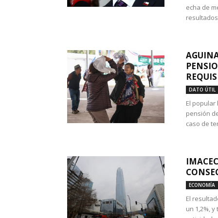
echa de me
resultados
AGUINA
PENSIO
REQUIS
DATO ÚTIL
El popular
pensión de
caso de te
IMACEC
CONSEC
ECONOMÍA
El resulta
un 1,2%, y