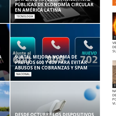
PÚBLICAS DE ECONOMÍA CIRCULAR
EN AMÉRICA LATINA
TECNOLOGÍA
T
VI
D
SU
A
SUBTEL MEJORA NORMA DE
PREFIJOS 600 Y 809 PARA EVITAR
ABUSOS EN COBRANZAS Y SPAM
NACIONAL
T
N
D
PO
VI.
DESDE OCTUBRE LOS DISPOSITIVOS