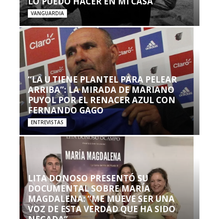
LO PUEDO HACER EN MI CASA’”
VANGUARDIA
“LA U TIENE PLANTEL PARA PELEAR
ARRIBA”: LA MIRADA DE MARIANO
PUYOL POR EL RENACER AZUL CON
FERNANDO GAGO
ENTREVISTAS
LITA DONOSO PRESENTÓ SU
DOCUMENTAL SOBRE MARÍA
MAGDALENA: “ME MUEVE SER UNA
VOZ DE ESTA VERDAD QUE HA SIDO