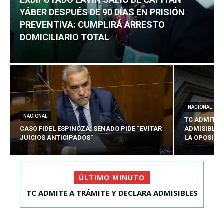
YÁBER DESPUÉS DE 90 DÍAS EN PRISIÓN
PREVENTIVA: CUMPLIRÁ ARRESTO
DOMICILIARIO TOTAL
NACIONAL
NACIONAL
TC ADMITE 
CASO FIDEL ESPINOZA: SENADO PIDE “EVITAR
ADMISIBLES
JUICIOS ANTICIPADOS”
LA OPOSICI
ÚLTIMO MINUTO
TC ADMITE A TRÁMITE Y DECLARA ADMISIBLES
EXDIPUTADO LAVÍN SALIÓ DE CAPITÁN YÁBER
LOS TRES REQU...
DESPUÉS DE 90 ...