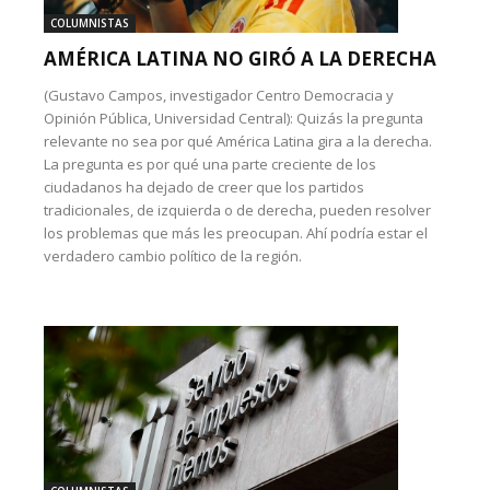
COLUMNISTAS
AMÉRICA LATINA NO GIRÓ A LA DERECHA
(Gustavo Campos, investigador Centro Democracia y
Opinión Pública, Universidad Central): Quizás la pregunta
relevante no sea por qué América Latina gira a la derecha.
La pregunta es por qué una parte creciente de los
ciudadanos ha dejado de creer que los partidos
tradicionales, de izquierda o de derecha, pueden resolver
los problemas que más les preocupan. Ahí podría estar el
verdadero cambio político de la región.