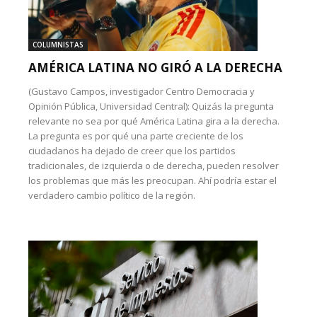
COLUMNISTAS
AMÉRICA LATINA NO GIRÓ A LA DERECHA
(Gustavo Campos, investigador Centro Democracia y
Opinión Pública, Universidad Central): Quizás la pregunta
relevante no sea por qué América Latina gira a la derecha.
La pregunta es por qué una parte creciente de los
ciudadanos ha dejado de creer que los partidos
tradicionales, de izquierda o de derecha, pueden resolver
los problemas que más les preocupan. Ahí podría estar el
verdadero cambio político de la región.