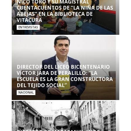
NICO TORO Y SU MAGISTRAL
CUENTACUENTOS DE “LA NIÑA DE LAS
ABEJAS” EN LA BIBLIOTECA DE
VITACURA
ENTREVISTAS
DIRECTOR DEL LICEO BICENTENARIO
VÍCTOR JARA DE PERALILLO: “LA
ESCUELA ES LA GRAN CONSTRUCTORA
DEL TEJIDO SOCIAL”
NACIONAL