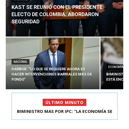
KAST SE REUNIÓ CON EL PRESIDENTE
ELECTO DE COLOMBIA: ABORDARON
SEGURIDAD
NACIONAL
ECONOMÍA
HARBOE: “LO QUE SE REQUIERE AHORA ES
HACER INTERVENCIONES BARRIALES MÁS DE
BIMINISTRO
FONDO”
ESTÁ ENCAU
ÚLTIMO MINUTO
BIMINISTRO MAS POR IPC: “LA ECONOMÍA SE
KAST SE REUNIÓ CON EL PRESIDENTE ELECTO DE
ESTÁ ENC...
COLOMBIA: A...