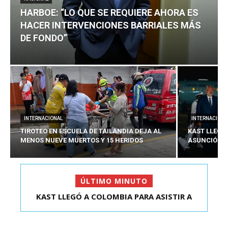
HARBOE: “LO QUE SE REQUIERE AHORA ES
HACER INTERVENCIONES BARRIALES MÁS
DE FONDO”
INTERNACIONAL
INTERNACIONA
TIROTEO EN ESCUELA DE TAILANDIA DEJA AL
KAST LLEGÓ
MENOS NUEVE MUERTOS Y 15 HERIDOS
ASUNCIÓN D
ÚLTIMO MINUTO
HARBOE: “LO QUE SE REQUIERE AHORA ES HACER
KAST LLEGÓ A COLOMBIA PARA ASISTIR A
ASUNCIÓN DE ABELA...
INTER...