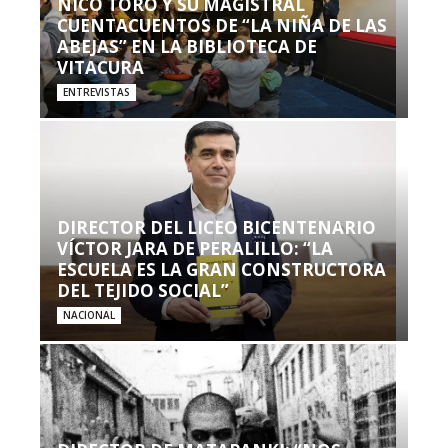
NICO TORO Y SU MAGISTRAL
CUENTACUENTOS DE “LA NIÑA DE LAS
ABEJAS” EN LA BIBLIOTECA DE
VITACURA
ENTREVISTAS
DIRECTOR DEL LICEO BICENTENARIO
VÍCTOR JARA DE PERALILLO: “LA
ESCUELA ES LA GRAN CONSTRUCTORA
DEL TEJIDO SOCIAL”
NACIONAL