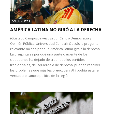
COLUMNISTAS
AMÉRICA LATINA NO GIRÓ A LA DERECHA
(Gustavo Campos, investigador Centro Democracia y
Opinión Pública, Universidad Central): Quizás la pregunta
relevante no sea por qué América Latina gira a la derecha.
La pregunta es por qué una parte creciente de los
ciudadanos ha dejado de creer que los partidos
tradicionales, de izquierda o de derecha, pueden resolver
los problemas que más les preocupan. Ahí podría estar el
verdadero cambio político de la región.