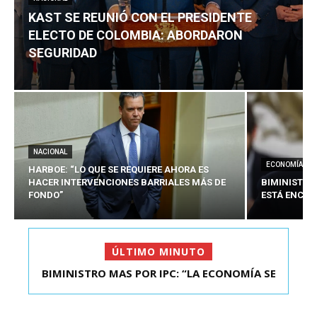
KAST SE REUNIÓ CON EL PRESIDENTE
ELECTO DE COLOMBIA: ABORDARON
SEGURIDAD
NACIONAL
ECONOMÍA
HARBOE: “LO QUE SE REQUIERE AHORA ES
HACER INTERVENCIONES BARRIALES MÁS DE
BIMINISTRO
FONDO”
ESTÁ ENCAU
ÚLTIMO MINUTO
BIMINISTRO MAS POR IPC: “LA ECONOMÍA SE
KAST SE REUNIÓ CON EL PRESIDENTE ELECTO DE
ESTÁ ENC...
COLOMBIA: A...