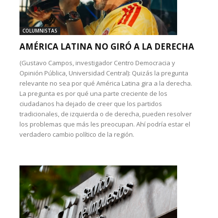
COLUMNISTAS
AMÉRICA LATINA NO GIRÓ A LA DERECHA
(Gustavo Campos, investigador Centro Democracia y
Opinión Pública, Universidad Central): Quizás la pregunta
relevante no sea por qué América Latina gira a la derecha.
La pregunta es por qué una parte creciente de los
ciudadanos ha dejado de creer que los partidos
tradicionales, de izquierda o de derecha, pueden resolver
los problemas que más les preocupan. Ahí podría estar el
verdadero cambio político de la región.