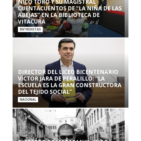
NICO TORO Y SU MAGISTRAL
CUENTACUENTOS DE “LA NIÑA DE LAS
ABEJAS” EN LA BIBLIOTECA DE
VITACURA
ENTREVISTAS
DIRECTOR DEL LICEO BICENTENARIO
VÍCTOR JARA DE PERALILLO: “LA
ESCUELA ES LA GRAN CONSTRUCTORA
DEL TEJIDO SOCIAL”
NACIONAL