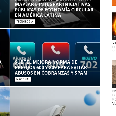
MAPEAR E INTEGRAR INICIATIVAS
PÚBLICAS DE ECONOMÍA CIRCULAR
EN AMÉRICA LATINA
TECNOLOGÍA
T
VI
D
SU
A
SUBTEL MEJORA NORMA DE
PREFIJOS 600 Y 809 PARA EVITAR
ABUSOS EN COBRANZAS Y SPAM
NACIONAL
T
N
D
PO
VI.