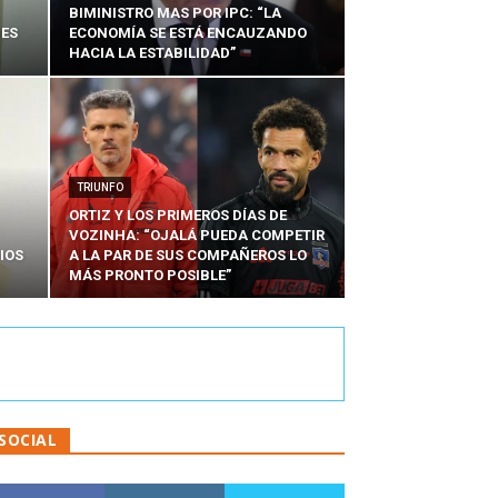
BIMINISTRO MAS POR IPC: “LA
NES
ECONOMÍA SE ESTÁ ENCAUZANDO
HACIA LA ESTABILIDAD”
TRIUNFO
ORTIZ Y LOS PRIMEROS DÍAS DE
VOZINHA: “OJALÁ PUEDA COMPETIR
IOS
A LA PAR DE SUS COMPAÑEROS LO
MÁS PRONTO POSIBLE”
SOCIAL