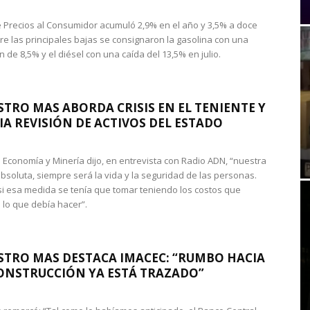
de Precios al Consumidor acumuló 2,9% en el año y 3,5% a doce
re las principales bajas se consignaron la gasolina con una
 de 8,5% y el diésel con una caída del 13,5% en julio.
STRO MAS ABORDA CRISIS EN EL TENIENTE Y
A REVISIÓN DE ACTIVOS DEL ESTADO
de Economía y Minería dijo, en entrevista con Radio ADN, “nuestra
absoluta, siempre será la vida y la seguridad de las personas.
si esa medida se tenía que tomar teniendo los costos que
 lo que debía hacer”.
STRO MAS DESTACA IMACEC: “RUMBO HACIA
ONSTRUCCIÓN YA ESTÁ TRAZADO”