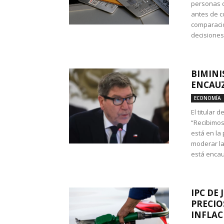
personas c
antes de co
comparació
decisione
BIMINI
ENCAUZ
ECONOMÍA
El titular 
“Recibimos
está en la
moderar la
está encau
IPC DE 
PRECIO
INFLAC