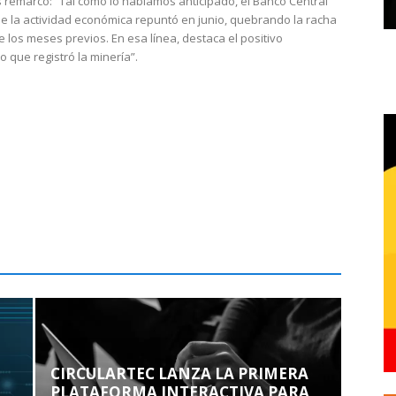
 remarcó: “Tal como lo habíamos anticipado, el Banco Central
e la actividad económica repuntó en junio, quebrando la racha
e los meses previos. En esa línea, destaca el positivo
que registró la minería”.
CIRCULARTEC LANZA LA PRIMERA
PLATAFORMA INTERACTIVA PARA