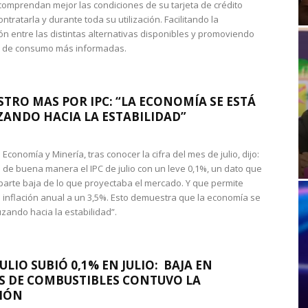
omprendan mejor las condiciones de su tarjeta de crédito
ntratarla y durante toda su utilización. Facilitando la
n entre las distintas alternativas disponibles y promoviendo
s de consumo más informadas.
STRO MAS POR IPC: “LA ECONOMÍA SE ESTÁ
ANDO HACIA LA ESTABILIDAD”
de Economía y Minería, tras conocer la cifra del mes de julio, dijo:
 de buena manera el IPC de julio con un leve 0,1%, un dato que
 parte baja de lo que proyectaba el mercado. Y que permite
 inflación anual a un 3,5%. Esto demuestra que la economía se
zando hacia la estabilidad”.
JULIO SUBIÓ 0,1% EN JULIO: BAJA EN
S DE COMBUSTIBLES CONTUVO LA
IÓN