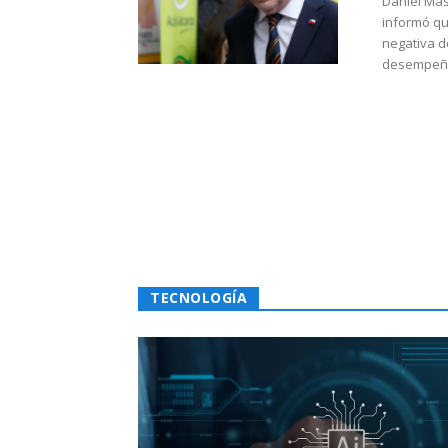
Daniel Mas
informó qu
negativa d
desempeño 
TECNOLOGÍA