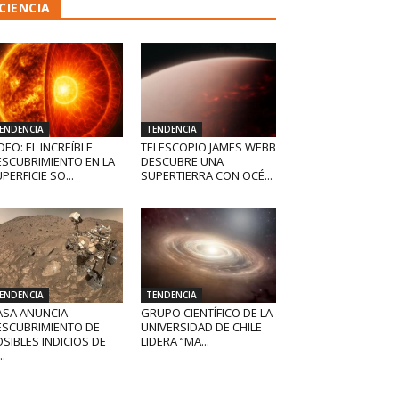
CIENCIA
ENDENCIA
TENDENCIA
DEO: EL INCREÍBLE
TELESCOPIO JAMES WEBB
ESCUBRIMIENTO EN LA
DESCUBRE UNA
PERFICIE SO...
SUPERTIERRA CON OCÉ...
ENDENCIA
TENDENCIA
ASA ANUNCIA
GRUPO CIENTÍFICO DE LA
ESCUBRIMIENTO DE
UNIVERSIDAD DE CHILE
SIBLES INDICIOS DE
LIDERA “MA...
..