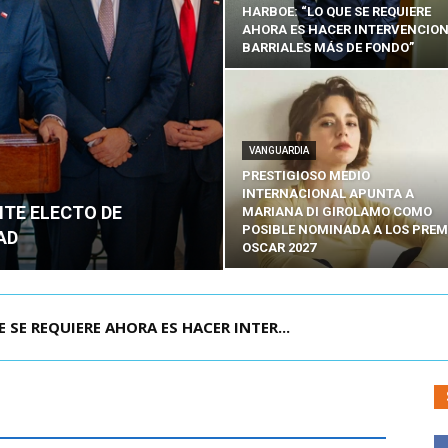
HARBOE: “LO QUE SE REQUIERE
AHORA ES HACER INTERVENCIO
BARRIALES MÁS DE FONDO”
VANGUARDIA
PRESTIGIOSO MEDIO
INTERNACIONAL APUNTA A
NTE ELECTO DE
MARIANA DI GIROLAMO COMO
POSIBLE NOMINADA A LOS PREM
AD
OSCAR 2027
POR IPC: “LA ECONOMÍA SE ESTÁ ENC...