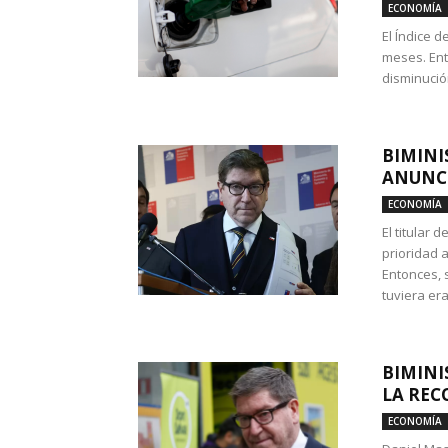
ECONOMÍA
El Índice 
meses. Ent
disminución
BIMINI
ANUNCI
ECONOMÍA
El titular 
prioridad 
Entonces, 
tuviera era
BIMINI
LA REC
ECONOMÍA