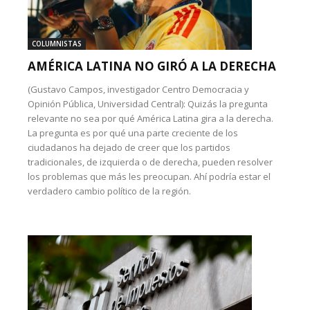
COLUMNISTAS
AMÉRICA LATINA NO GIRÓ A LA DERECHA
(Gustavo Campos, investigador Centro Democracia y
Opinión Pública, Universidad Central): Quizás la pregunta
relevante no sea por qué América Latina gira a la derecha.
La pregunta es por qué una parte creciente de los
ciudadanos ha dejado de creer que los partidos
tradicionales, de izquierda o de derecha, pueden resolver
los problemas que más les preocupan. Ahí podría estar el
verdadero cambio político de la región.