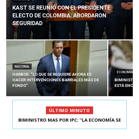
KAST SE REUNIÓ CON EL PRESIDENTE
ELECTO DE COLOMBIA: ABORDARON
SEGURIDAD
NACIONAL
ECONOMÍA
HARBOE: “LO QUE SE REQUIERE AHORA ES
HACER INTERVENCIONES BARRIALES MÁS DE
BIMINISTRO
FONDO”
ESTÁ ENCAU
ÚLTIMO MINUTO
BIMINISTRO MAS POR IPC: “LA ECONOMÍA SE
KAST SE REUNIÓ CON EL PRESIDENTE ELECTO DE
ESTÁ ENC...
COLOMBIA: A...