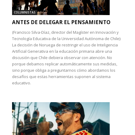
COLUMNISTAS
ANTES DE DELEGAR EL PENSAMIENTO
(Francisco Silva-Díaz, director del Magíster en Innovación y
Tecnología Educativa de la Universidad Autónoma de Chile):
La decisión de Noruega de restringir el uso de Inteligencia
Artificial Generativa en la educación primaria abre una
discusión que Chile debiera observar con atención. No
porque debamos replicar automáticamente sus medidas,
sino porque obliga a preguntarnos cómo abordamos los
desafíos que estas herramientas suponen al sistema
educativo.