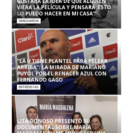
GUSTABA LA IDEA DE QUE ALGUIEN
VIERA LA PELÍCULA Y PENSARA ‘ESTO
LO PUEDO HACER EN MI CASA’”
VANGUARDIA
“LA U TIENE PLANTEL PARA PELEAR
ARRIBA”: LA MIRADA DE MARIANO
PUYOL POR EL RENACER AZUL CON
FERNANDO GAGO
ENTREVISTAS
LITA DONOSO PRESENTÓ SU
DOCUMENTAL SOBRE MARÍA