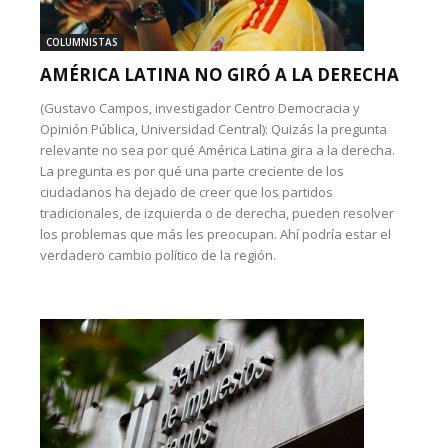
COLUMNISTAS
AMÉRICA LATINA NO GIRÓ A LA DERECHA
(Gustavo Campos, investigador Centro Democracia y
Opinión Pública, Universidad Central): Quizás la pregunta
relevante no sea por qué América Latina gira a la derecha.
La pregunta es por qué una parte creciente de los
ciudadanos ha dejado de creer que los partidos
tradicionales, de izquierda o de derecha, pueden resolver
los problemas que más les preocupan. Ahí podría estar el
verdadero cambio político de la región.