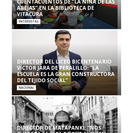
CUENTACUENTOS DE “LA NIÑA DE LAS
ABEJAS” EN LA BIBLIOTECA DE
VITACURA
ENTREVISTAS
DIRECTOR DEL LICEO BICENTENARIO
VÍCTOR JARA DE PERALILLO: “LA
ESCUELA ES LA GRAN CONSTRUCTORA
DEL TEJIDO SOCIAL”
NACIONAL
DIRECTOR DE MATAPANKI: “NOS