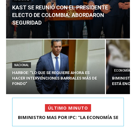
KAST SE REUNIÓ CON EL PRESIDENTE
ELECTO DE COLOMBIA: ABORDARON
SEGURIDAD
NACIONAL
ECONOMÍA
HARBOE: “LO QUE SE REQUIERE AHORA ES
HACER INTERVENCIONES BARRIALES MÁS DE
BIMINISTRO
FONDO”
ESTÁ ENCAU
ÚLTIMO MINUTO
BIMINISTRO MAS POR IPC: “LA ECONOMÍA SE
KAST SE REUNIÓ CON EL PRESIDENTE ELECTO DE
ESTÁ ENC...
COLOMBIA: A...