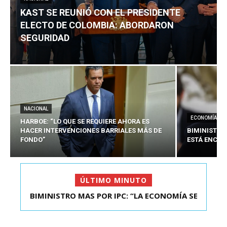
KAST SE REUNIÓ CON EL PRESIDENTE
ELECTO DE COLOMBIA: ABORDARON
SEGURIDAD
NACIONAL
ECONOMÍA
HARBOE: “LO QUE SE REQUIERE AHORA ES
HACER INTERVENCIONES BARRIALES MÁS DE
BIMINISTRO
FONDO”
ESTÁ ENCAU
ÚLTIMO MINUTO
BIMINISTRO MAS POR IPC: “LA ECONOMÍA SE
KAST SE REUNIÓ CON EL PRESIDENTE ELECTO DE
ESTÁ ENC...
COLOMBIA: A...