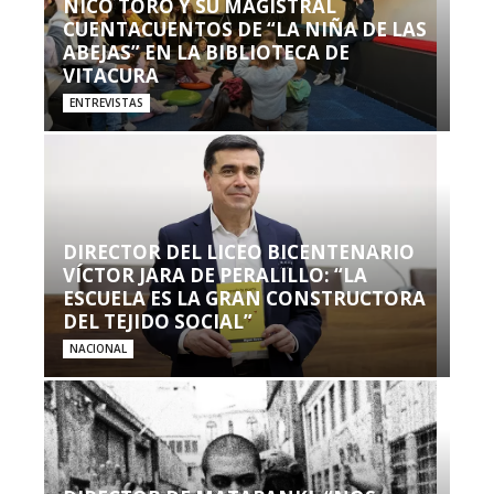
NICO TORO Y SU MAGISTRAL
CUENTACUENTOS DE “LA NIÑA DE LAS
ABEJAS” EN LA BIBLIOTECA DE
VITACURA
ENTREVISTAS
DIRECTOR DEL LICEO BICENTENARIO
VÍCTOR JARA DE PERALILLO: “LA
ESCUELA ES LA GRAN CONSTRUCTORA
DEL TEJIDO SOCIAL”
NACIONAL