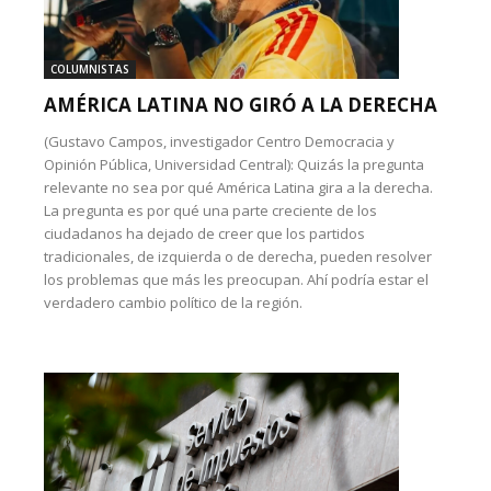
COLUMNISTAS
AMÉRICA LATINA NO GIRÓ A LA DERECHA
(Gustavo Campos, investigador Centro Democracia y
Opinión Pública, Universidad Central): Quizás la pregunta
relevante no sea por qué América Latina gira a la derecha.
La pregunta es por qué una parte creciente de los
ciudadanos ha dejado de creer que los partidos
tradicionales, de izquierda o de derecha, pueden resolver
los problemas que más les preocupan. Ahí podría estar el
verdadero cambio político de la región.