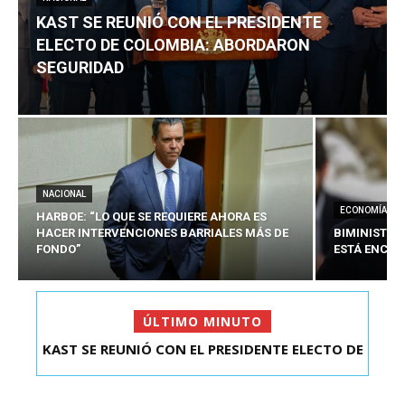
KAST SE REUNIÓ CON EL PRESIDENTE
ELECTO DE COLOMBIA: ABORDARON
SEGURIDAD
NACIONAL
ECONOMÍA
HARBOE: “LO QUE SE REQUIERE AHORA ES
HACER INTERVENCIONES BARRIALES MÁS DE
BIMINISTRO
FONDO”
ESTÁ ENCAU
ÚLTIMO MINUTO
KAST SE REUNIÓ CON EL PRESIDENTE ELECTO DE
COLOMBIA: A...