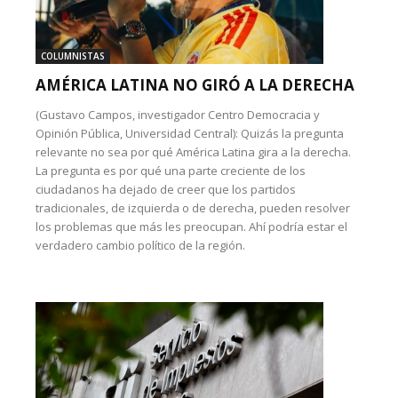
COLUMNISTAS
AMÉRICA LATINA NO GIRÓ A LA DERECHA
(Gustavo Campos, investigador Centro Democracia y
Opinión Pública, Universidad Central): Quizás la pregunta
relevante no sea por qué América Latina gira a la derecha.
La pregunta es por qué una parte creciente de los
ciudadanos ha dejado de creer que los partidos
tradicionales, de izquierda o de derecha, pueden resolver
los problemas que más les preocupan. Ahí podría estar el
verdadero cambio político de la región.