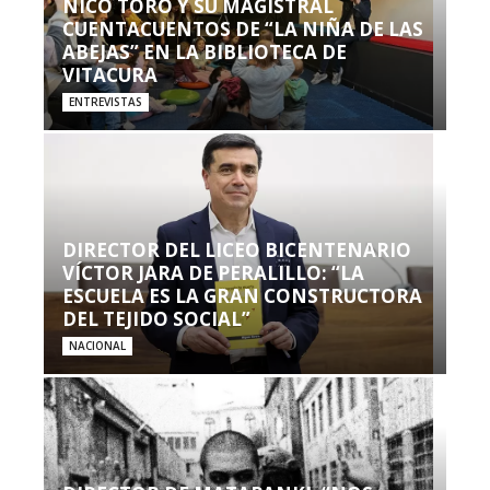
NICO TORO Y SU MAGISTRAL
CUENTACUENTOS DE “LA NIÑA DE LAS
ABEJAS” EN LA BIBLIOTECA DE
VITACURA
ENTREVISTAS
DIRECTOR DEL LICEO BICENTENARIO
VÍCTOR JARA DE PERALILLO: “LA
ESCUELA ES LA GRAN CONSTRUCTORA
DEL TEJIDO SOCIAL”
NACIONAL