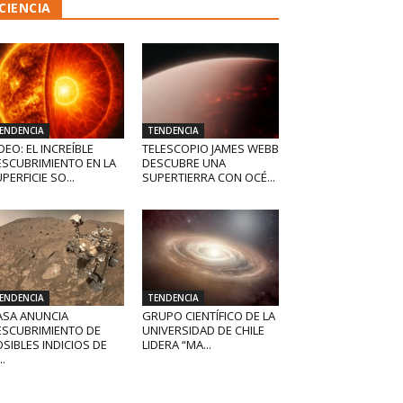
CIENCIA
ENDENCIA
TENDENCIA
DEO: EL INCREÍBLE
TELESCOPIO JAMES WEBB
ESCUBRIMIENTO EN LA
DESCUBRE UNA
PERFICIE SO...
SUPERTIERRA CON OCÉ...
ENDENCIA
TENDENCIA
ASA ANUNCIA
GRUPO CIENTÍFICO DE LA
ESCUBRIMIENTO DE
UNIVERSIDAD DE CHILE
SIBLES INDICIOS DE
LIDERA “MA...
..