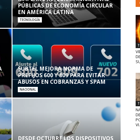
PÚBLICAS DE ECONOMÍA CIRCULAR
EN AMÉRICA LATINA
TECNOLOGÍA
T
VI
D
SU
A
SUBTEL MEJORA NORMA DE
PREFIJOS 600 Y 809 PARA EVITAR
ABUSOS EN COBRANZAS Y SPAM
NACIONAL
T
N
D
PO
VI.
DESDE OCTUBRE LOS DISPOSITIVOS