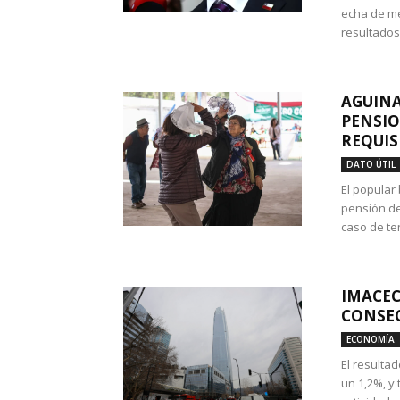
echa de me
resultados
AGUINA
PENSIO
REQUIS
DATO ÚTIL
El popular
pensión de
caso de te
IMACEC
CONSEC
ECONOMÍA
El resulta
un 1,2%, y