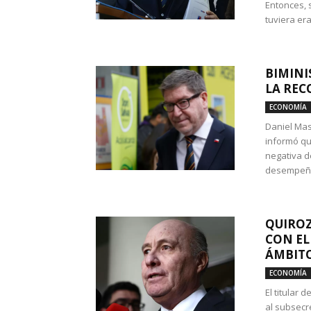
Entonces, 
tuviera era
BIMINI
LA REC
ECONOMÍA
Daniel Mas
informó qu
negativa d
desempeño 
QUIROZ
CON EL
ÁMBITO
ECONOMÍA
El titular
al subsecr