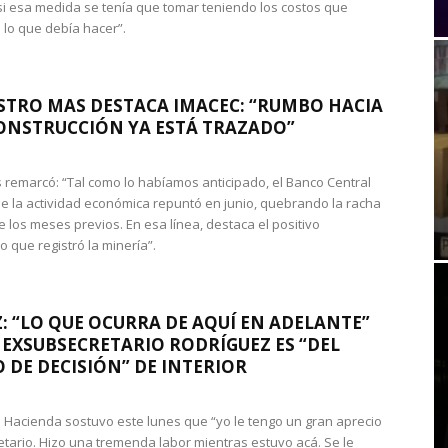
si esa medida se tenía que tomar teniendo los costos que
 lo que debía hacer”.
STRO MAS DESTACA IMACEC: “RUMBO HACIA
ONSTRUCCIÓN YA ESTÁ TRAZADO”
 remarcó: “Tal como lo habíamos anticipado, el Banco Central
e la actividad económica repuntó en junio, quebrando la racha
e los meses previos. En esa línea, destaca el positivo
que registró la minería”.
: “LO QUE OCURRA DE AQUÍ EN ADELANTE”
 EXSUBSECRETARIO RODRÍGUEZ ES “DEL
 DE DECISIÓN” DE INTERIOR
 de Hacienda sostuvo este lunes que “yo le tengo un gran aprecio
etario. Hizo una tremenda labor mientras estuvo acá. Se le