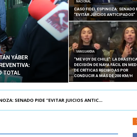
NACIONAL
CASO FIDEL ESPINOZA: SENADO 
“EVITAR JUICIOS ANTICIPADOS”
VANGUARDIA
ITÁN YÁBER
“ME VOY DE CHILE”: LA DRÁSTIC
PREVENTIVA:
DECISIÓN DE NAYA FÁCIL EN MED
DE CRÍTICAS RECIBIDAS POR
O TOTAL
CONDUCIR A MÁS DE 200 KM/H
ZA: SENADO PIDE “EVITAR JUICIOS ANTIC...
ÁMITE Y DECLARA ADMISIBLES LOS TRES REQU...